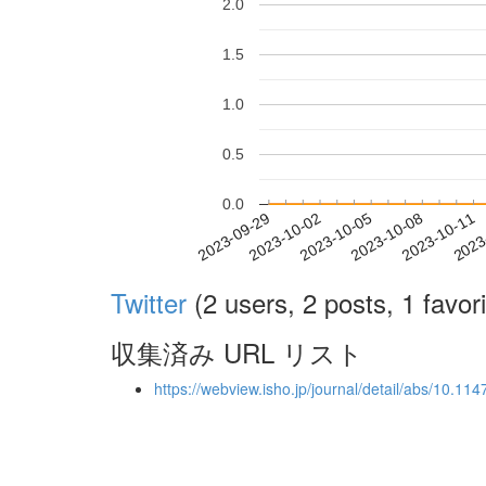
2.0
1.5
1.0
0.5
0.0
2023-10-05
2023-10-08
2023-10-11
2023
2023-09-29
2023-10-02
Twitter
(2 users, 2 posts, 1 favori
収集済み URL リスト
https://webview.isho.jp/journal/detail/abs/10.1