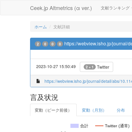
Ceek.jp Altmetrics (α ver.)
文献ランキング
ホーム
文献詳細
https://webview.isho.jp/journal
2
0
0
0
2023-10-27 15:50:49
Twitter
2 + 1
https://webview.isho.jp/journal/detail/abs/10
言及状況
変動（ピーク前後）
変動（月別）
分布
合計
Twitter (通常)