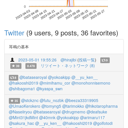
0
2023-05-21
2023-04-03
2023-04-21
2023-05-09
2023-05-27
2023-04-09
2023-04-27
2023-05-15
2023-04-15
2023-05-03
Twitter
(9 users, 9 posts, 36 favorites)
耳鳴の基本
2023-05-01 19:55:26
@hirajibi
(
投稿一覧
)
9
リツイート・ネットワーク (8)
39
0.478
@batasearoyal
@yokoakipp
@__yu_ken__
8
@hakooshi2019
@mimihamu_cor
@monohonnisemono
@shibagoma1
@kyaspa_swn
@stckznc
@futu_nozbk
@beeza33319905
35
@UmaoKerokero
@tomyng5
@tarimokko
@hikotaropharma
@Naseiiryou
@batasearoyal
@drugmemo
@deafsuke
@Mint31jkdMint
@40mnk
@yokoakipp
@arimaru117
@sakura_hac
@__yu_ken__
@hakooshi2019
@golfotodi