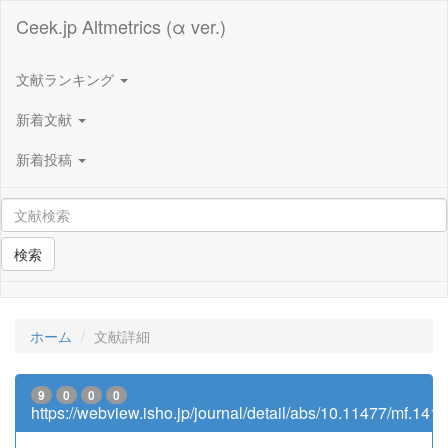
Ceek.jp Altmetrics (α ver.)
文献ランキング
新着文献
新着投稿
検索
ホーム
文献詳細
9
0
0
0
https://webview.isho.jp/journal/detail/abs/10.11477/mf.14