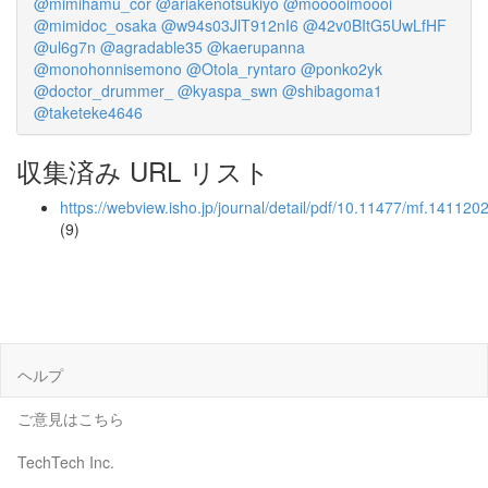
@mimihamu_cor
@ariakenotsukiyo
@mooooimoooi
@mimidoc_osaka
@w94s03JlT912nI6
@42v0BItG5UwLfHF
@ul6g7n
@agradable35
@kaerupanna
@monohonnisemono
@Otola_ryntaro
@ponko2yk
@doctor_drummer_
@kyaspa_swn
@shibagoma1
@taketeke4646
収集済み URL リスト
https://webview.isho.jp/journal/detail/pdf/10.11477/mf.141120
(9)
ヘルプ
ご意見はこちら
TechTech Inc.