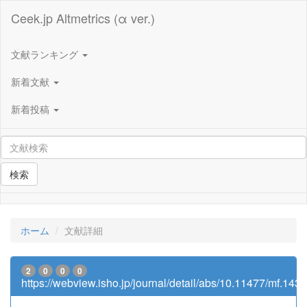
Ceek.jp Altmetrics (α ver.)
文献ランキング
新着文献
新着投稿
検索
ホーム
文献詳細
2
0
0
0
https://webview.isho.jp/journal/detail/abs/10.11477/mf.14