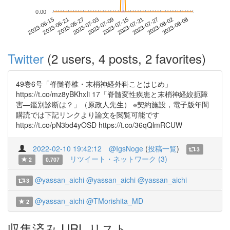
0.00
2023-08-02
2023-06-15
2023-07-03
2023-07-21
2023-08-08
2023-06-21
2023-07-09
2023-07-27
2023-06-27
2023-07-15
Twitter
(2 users, 4 posts, 2 favorites)
49巻6号「脊髄脊椎・末梢神経外科ことはじめ」
https://t.co/mz8yBKhxIi 17「脊髄変性疾患と末梢神経絞扼障
害―鑑別診断は？」（原政人先生） ※契約施設，電子版年間
購読では下記リンクより論文を閲覧可能です
https://t.co/pN3bd4yOSD https://t.co/36qQlmRCUW
2022-02-10 19:42:12
@IgsNoge
(
投稿一覧
)
3
リツイート・ネットワーク (3)
2
0.707
@yassan_aichi
@yassan_aichi
@yassan_aichi
3
@yassan_aichi
@TMorishita_MD
2
収集済み URL リスト