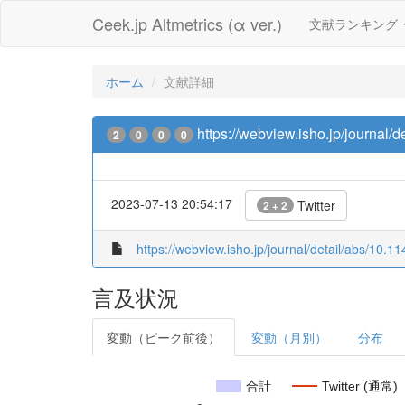
Ceek.jp Altmetrics (α ver.)
文献ランキング
ホーム
文献詳細
https://webview.isho.jp/journal
2
0
0
0
2023-07-13 20:54:17
Twitter
2 + 2
https://webview.isho.jp/journal/detail/abs/10
言及状況
変動（ピーク前後）
変動（月別）
分布
合計
Twitter (通常)