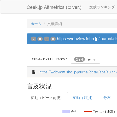
Ceek.jp Altmetrics (α ver.)
文献ランキング
ホーム
文献詳細
https://webview.isho.jp/journal
2
0
0
0
2024-01-11 00:48:57
Twitter
2 + 4
https://webview.isho.jp/journal/detail/abs/10
言及状況
変動（ピーク前後）
変動（月別）
分布
合計
Twitter (通常)