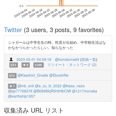
0.0
2023-05-22
2023-04-04
2023-04-22
2023-05-10
2023-05-28
2023-04-10
2023-04-28
2023-05-16
2023-04-16
2023-05-04
Twitter
(3 users, 3 posts, 9 favorites)
シャガールは中学生生の時、吃音が出始め、中学校生活はな
かなかつらかったらしい。知らなかった
2023-05-01 04:59:18
@tomatoma69
(
投稿一覧
)
リツイート・ネットワーク (2)
2
9
0.000
@Kasshini_Gnade
@EboshiNo
2
@inb_snit
@a_zu_ki_2022
@kissa_nazo
7
@pp77768378
@B088MqR5h5HbCiW
@1217monaka
@earthship1957
収集済み URL リスト