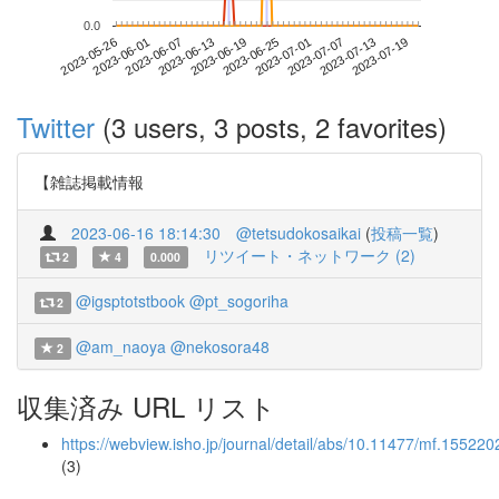
0.0
2023-07-13
2023-05-26
2023-06-13
2023-07-01
2023-07-19
2023-06-01
2023-06-19
2023-07-07
2023-06-07
2023-06-25
Twitter
(3 users, 3 posts, 2 favorites)
【雑誌掲載情報
2023-06-16 18:14:30
@tetsudokosaikai
(
投稿一覧
)
リツイート・ネットワーク (2)
2
4
0.000
@igsptotstbook
@pt_sogoriha
2
@am_naoya
@nekosora48
2
収集済み URL リスト
https://webview.isho.jp/journal/detail/abs/10.11477/mf.15522
(3)