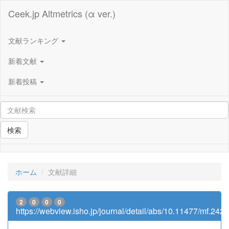
Ceek.jp Altmetrics (α ver.)
文献ランキング
新着文献
新着投稿
検索
ホーム
文献詳細
2
0
0
0
https://webview.isho.jp/journal/detail/abs/10.11477/mf.24