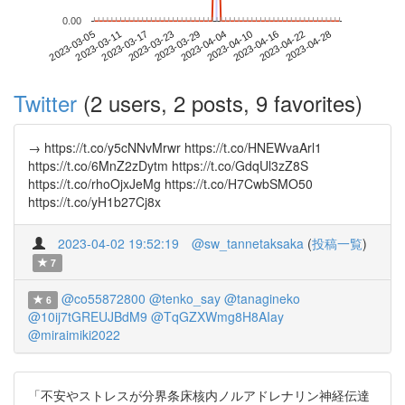
0.00
2023-04-22
2023-03-05
2023-03-23
2023-04-10
2023-04-28
2023-03-11
2023-03-29
2023-04-16
2023-03-17
2023-04-04
Twitter
(2 users, 2 posts, 9 favorites)
→ https://t.co/y5cNNvMrwr https://t.co/HNEWvaArl1
https://t.co/6MnZ2zDytm https://t.co/GdqUl3zZ8S
https://t.co/rhoOjxJeMg https://t.co/H7CwbSMO50
https://t.co/yH1b27Cj8x
2023-04-02 19:52:19
@sw_tannetaksaka
(
投稿一覧
)
7
@co55872800
@tenko_say
@tanagineko
6
@10ij7tGREUJBdM9
@TqGZXWmg8H8AIay
@miraimiki2022
「不安やストレスが分界条床核内ノルアドレナリン神経伝達