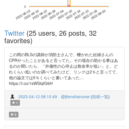
0
2022-07-28
2022-06-10
2022-06-28
2022-07-16
2022-08-03
2022-06-16
2022-07-04
2022-07-22
2022-06-22
2022-07-10
Twitter
(25 users, 26 posts, 32
favorites)
この間のBLSの講師が消防士さんで、轢かれた妊婦さんの
CPRやったことがあると言ってた。その場合の助かる事はあ
るのか聞いたら、「外傷性の心停止は救命率が低い」と。ど
れくらい低いのか調べてみたけど、リンクは2％と言ってて、
他の論文では5％くらいと書いてあった…
https://t.co/1sWSIqfG6H
2023-04-12 08:10:49
@jitenshanurse
(
投稿一覧
)
1
0