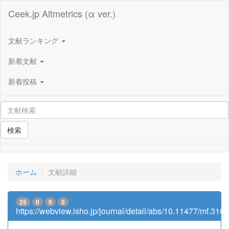
Ceek.jp Altmetrics (α ver.)
文献ランキング
新着文献
新着投稿
検索
ホーム
文献詳細
25
0
0
0
https://webview.isho.jp/journal/detail/abs/10.11477/mf.31