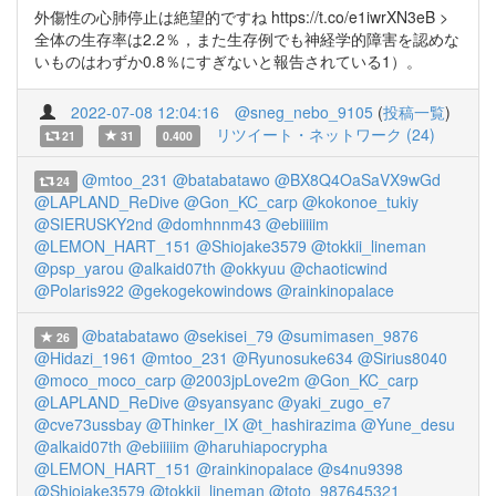
外傷性の心肺停止は絶望的ですね https://t.co/e1iwrXN3eB >
全体の生存率は2.2％，また生存例でも神経学的障害を認めな
いものはわずか0.8％にすぎないと報告されている1）。
2022-07-08 12:04:16
@sneg_nebo_9105
(
投稿一覧
)
リツイート・ネットワーク (24)
21
31
0.400
@mtoo_231
@batabatawo
@BX8Q4OaSaVX9wGd
24
@LAPLAND_ReDive
@Gon_KC_carp
@kokonoe_tukiy
@SIERUSKY2nd
@domhnnm43
@ebiiiiim
@LEMON_HART_151
@Shiojake3579
@tokkii_lineman
@psp_yarou
@alkaid07th
@okkyuu
@chaoticwind
@Polaris922
@gekogekowindows
@rainkinopalace
@batabatawo
@sekisei_79
@sumimasen_9876
26
@Hidazi_1961
@mtoo_231
@Ryunosuke634
@Sirius8040
@moco_moco_carp
@2003jpLove2m
@Gon_KC_carp
@LAPLAND_ReDive
@syansyanc
@yaki_zugo_e7
@cve73ussbay
@Thinker_IX
@t_hashirazima
@Yune_desu
@alkaid07th
@ebiiiiim
@haruhiapocrypha
@LEMON_HART_151
@rainkinopalace
@s4nu9398
@Shiojake3579
@tokkii_lineman
@toto_987645321