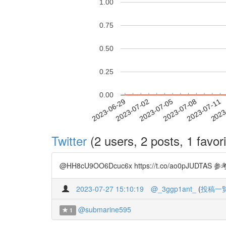
1.00
0.75
0.50
0.25
0.00
2023-07-05
2023-07-08
2023-07-11
2023
2023-06-29
2023-07-02
Twitter
(2 users, 2 posts, 1 favori
@HH8cU9OO6Dcuc6x https://t.co/ao0pJUDTA
2023-07-27 15:10:19
@_3ggp1ant_
(
投稿一
@submarine595
1