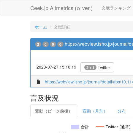
Ceek.jp Altmetrics (α ver.)
文献ランキング
ホーム
文献詳細
https://webview.isho.jp/journal
2
0
0
0
2023-07-27 15:10:19
Twitter
2 + 1
https://webview.isho.jp/journal/detail/abs/10
言及状況
変動（ピーク前後）
変動（月別）
分布
合計
Twitter (通常)