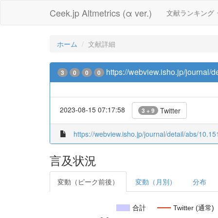
Ceek.jp Altmetrics (α ver.)
文献ランキング
ホーム
文献詳細
https://webview.isho.jp/journal
3
0
0
0
2023-08-15 07:17:58
Twitter
3 + 9
https://webview.isho.jp/journal/detail/abs/10
言及状況
変動（ピーク前後）
変動（月別）
分布
合計
Twitter (通常)