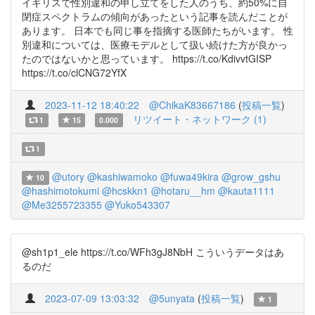
イギリスで性別違和の申し立てをした人のうち、約50%に自
閉症スペクトラムの傾向があったという記事を読んだことが
あります。 日本でも同じ事を指摘する医師たちがいます。 性
別違和については、医療モデルとして扱い続けた方が良かっ
たのではないかと思っています。 https://t.co/KdivvtGISP
https://t.co/clCNG72YfX
2023-11-12 18:40:22
@ChikaK83667186
(
投稿一覧
)
リツイート・ネットワーク (1)
1
15
0.000
1
@utory
@kashiwamoko
@fuwa49kira
@grow_gshu
10
@hashimotokumi
@hcskkn1
@hotaru__hm
@kauta1111
@Me3255723355
@Yuko543307
@sh1p1_ele https://t.co/WFh3gJ8NbH こういうデータはあ
るのだ
2023-07-09 13:03:32
@5unyata
(
投稿一覧
)
1