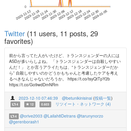
0
2023-12-30
2023-11-12
2023-11-30
2023-12-18
2024-01-05
2023-11-18
2023-12-06
2023-12-24
2023-11-24
2023-12-12
Twitter
(11 users, 11 posts, 29
favorites)
前から言ってた人がいたけど、トランスジェンダーの人には
ASDが多いらしよね。 「トランスジェンダーは自殺しやすい
んだ！」 とか言うアライたちは、“トランスジェンダーだか
ら” 自殺しやすいのかどうかもちゃんと考慮したケアを考え
るべきなんじゃないだろうか。 https://t.co/tsyQtTpY2b
https://t.co/Go9wdDmNRm
2023-12-10 07:46:39
@betunikinisinai
(
投稿一覧
)
リツイート・ネットワーク (4)
4
12
0.603
@orive2003
@Lailah8Detrans
@tarunynorzo
4
@gerenborash1