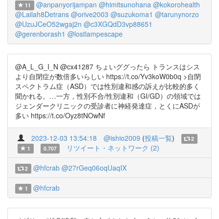
@anpanyorijampan
@himitsunohana
@kokorohealth
11
@Lailah8Detrans
@orive2003
@suzukoma1
@tarunynorzo
@UzuJCeO52wgaj2n
@c3XGQdD3vp88651
@gerenborash1
@lostlampescape
@A_L_G_I_N @cx41287 ちょいググったら トランスはシス
より自閉症が数倍多いらしい https://t.co/Yv3koW0b0q >自閉
スペクトラム症（ASD）では性別違和感の訴えが比較的多く
聞かれる。…一方，性別不合/性別違和（GI/GD）の領域では
ジェンダークリニックの受診者に神経発達症，とくにASDが
多い https://t.co/Oyz8tNOwNf
2023-12-03 13:54:18
@ishio2009
(
投稿一覧
)
2
リツイート・ネットワーク (2)
1
0.707
@hfcrab
@27rGeq06oqUaqIX
2
@hfcrab
1