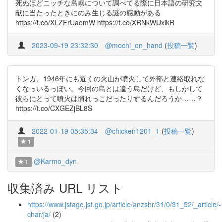
死ぬほどニッチな島嶼について調べてる際に日本語の研究文
献に当たったときにのみ生じる謎の感動がある
https://t.co/XLZFrUaomW https://t.co/XRNkWUxikR
2023-09-19 23:32:30
@mochi_on_hand
(
投稿一覧
)
トンガ、1946年にも近くの火山が噴火して外部と連絡取れな
くなっいるっぽい。今回の島とは違う島だけど、もしかして
彼らにとって噴火は慣れっこだったりするんだろうか……？
https://t.co/CXGEZjBL8S
2022-01-19 05:35:34
@chicken1201_1
(
投稿一覧
)
1
@Karmo_dyn
1
収集済み URL リスト
https://www.jstage.jst.go.jp/article/anzshr/31/0/31_52/_article/-
char/ja/
(2)