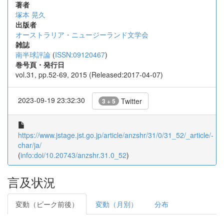
著者
塚本 晃久
出版者
オーストラリア・ニュージーランド文学会
雑誌
南半球評論
(
ISSN:09120467
)
巻号頁・発行日
vol.31, pp.52-69, 2015 (Released:2017-04-07)
2023-09-19 23:32:30
Twitter
3 + 5
https://www.jstage.jst.go.jp/article/anzshr/31/0/31_52/_article/-
char/ja/
(
info:doi/10.20743/anzshr.31.0_52
)
言及状況
変動（ピーク前後）
変動（月別）
分布