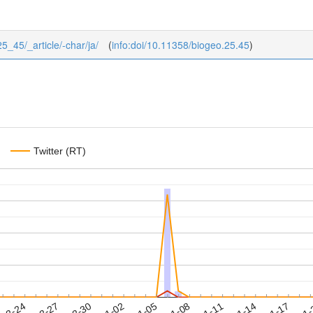
25_45/_article/-char/ja/
(
info:doi/10.11358/biogeo.25.45
)
Twitter (RT)