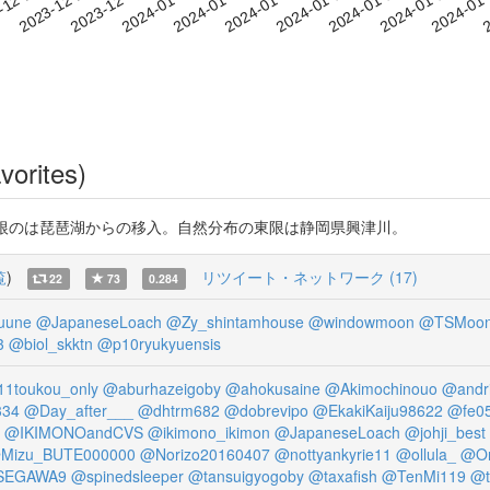
2024-01-14
2024-01-17
2024-01
-12-24
2
2023-12-27
2023-12-30
2024-01-02
2024-01-05
2024-01-08
2024-01-11
vorites)
oop。伊豆と箱根のは琵琶湖からの移入。自然分布の東限は静岡県興津川。
覧
)
リツイート・ネットワーク (17)
22
73
0.284
uune
@JapaneseLoach
@Zy_shintamhouse
@windowmoon
@TSMoon
3
@biol_skktn
@p10ryukyuensis
1toukou_only
@aburhazeigoby
@ahokusaine
@Akimochinouo
@andr
334
@Day_after___
@dhtrm682
@dobrevipo
@EkakiKaiju98622
@fe0
@IKIMONOandCVS
@ikimono_ikimon
@JapaneseLoach
@johji_best
Mizu_BUTE000000
@Norizo20160407
@nottyankyrie11
@ollula_
@Or
SEGAWA9
@spinedsleeper
@tansuigyogoby
@taxafish
@TenMi119
@t