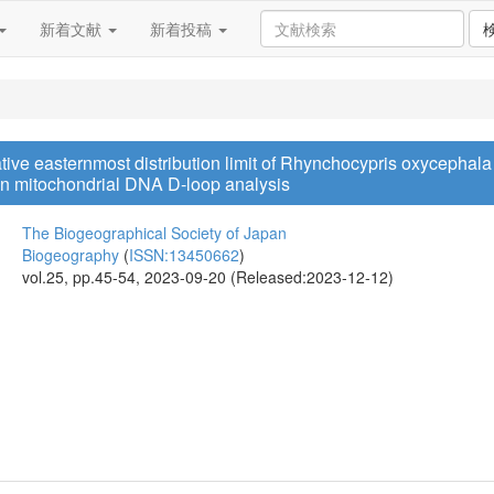
新着文献
新着投稿
tive easternmost distribution limit of Rhynchocypris oxycephala 
 on mitochondrial DNA D-loop analysis
The Biogeographical Society of Japan
Biogeography
(
ISSN:13450662
)
vol.25, pp.45-54, 2023-09-20 (Released:2023-12-12)