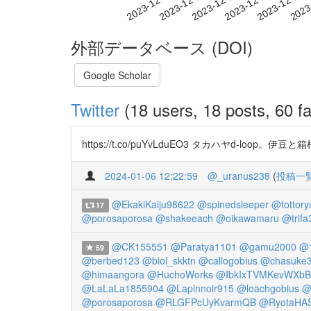
2023-12-15
2023-12-18
2023-12-21
2023
2023-12-09
2023-12-12
外部データベース (DOI)
Google Scholar
Twitter
(18 users, 18 posts, 60 fa
https://t.co/puYvLduEO3 タカハヤd-l
2024-01-06 12:22:59
@_uranus238
(
投稿一
@EkakiKaiju98622
@spinedsleeper
@tottory
17
@porosaporosa
@shakeeach
@oikawamaru
@trifa
@CK155551
@Paratya1101
@gamu2000
@1
59
@berbed123
@biol_skktn
@callogobius
@chasuke
@himaangora
@HuchoWorks
@IbkIxTVMKevWXbB
@LaLaLa1855904
@Lapinnoir915
@loachgobius
@
@porosaporosa
@RLGFPcUyKvarmQB
@RyotaHA