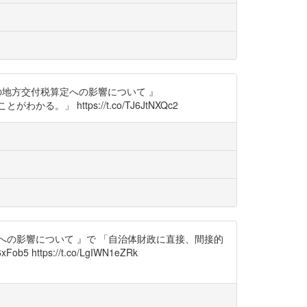
削減の地方交付税算定への影響について 』
。」 https://t.co/TJ6JtNXQc2
の影響について 』で 「自治体財政に直接、間接的
ps://t.co/LgIWN1eZRk