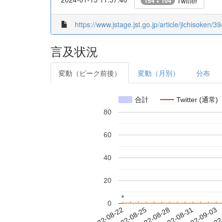
Twitter
154 + 104
https://www.jstage.jst.go.jp/article/jichisoken/3
言及状況
変動（ピーク前後）
変動（月別）
分布
合計
Twitter (通常)
80
60
40
20
*
*
0
2022-08-28
2022-08-31
2022-09-03
2022
2022-08-22
2022-08-25