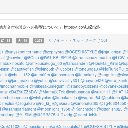
定への影響について」 https://t.co/AujZri2lNi
リツイート・ネットワーク (150)
158
179
0.271
21
@unysanothername
@zephyorg
@OGESHISTYLE
@jinja_origin
@H
sai
@cowher
@8Octp
@IWJ_KB_SPTR
@drumscoazumacha
@LCW_m
abukinosato
@Shikousakugo_00
@tarosanden
@Houkitai_Kirai
@top
ision
@captivefish
@okino5th
@i6colors
@toneunga3
@NeRuNeRu_x
e_k
@chu_1152
@atm09rs
@mosonsen
@tomokoky
@kaguike
@sfva
aito
@jun_makino
@yohsr
@conviviality301
@hayato426
@rera_kant
imochanmobile
@mikesakumegumi
@standbycitizens
@covanekosuki
ata1cD4Z50ZZ5DW
@Mama28Tck
@yabusanga
@yuk0117
@HATH
urchoicepeace
@wintrybias
@kobakaz_jp
@vagrant84
@guldeen
@k
ineplus
@sogakao
@ro_ki_
@gakeau
@kanohakat85
@Tg40304550
l
@asamiparliament
@moonlight_1958
@Kenchsden
@kittenish823
@
rundung
@Y_SIM
@6t2RR8Z5eUDxodg
@isami_ichifuji
jCc
@1103cl
@massigra_neko
@diccogiale21
@OGESHISTYLE
@jinja