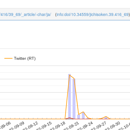
9/416/39_69/_article/-char/ja/
(
info:doi/10.34559/jichisoken.39.416_69
)
Twitter (RT)
2022-09-27
2022-09-30
2022-10
-09-06
2
2022-09-09
2022-09-12
2022-09-15
2022-09-18
2022-09-21
2022-09-24