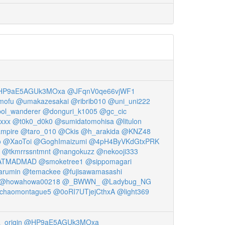
P9aE5AGUk3MOxa
@JFqnV0qe66vjWF1
ofu
@umakazesakai
@ribrib010
@uni_uni222
ol_wanderer
@donguri_k1005
@gc_cic
xxx
@t0k0_d0k0
@sumidatomohisa
@litulon
mpire
@taro_010
@Ckis
@h_arakida
@KNZ48
o
@XaoToi
@GoghImaizumi
@4pH4ByVKdGtxPRK
@tkmrrssntmnt
@nangokuzz
@nekooji333
ATMADMAD
@smoketree1
@sippomagari
arumin
@temackee
@fujisawamasashi
@howahowa00218
@_BWWN_
@Ladybug_NG
chaomontague5
@0oRI7UTjejCthxA
@light369
_origin
@HP9aE5AGUk3MOxa