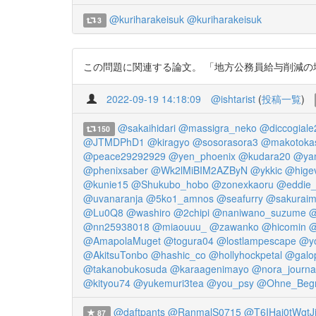
@kuriharakeisuk
@kuriharakeisuk
3
この問題に関連する論文。 「地方公務員給与削減の地方交付税算
2022-09-19 14:18:09
@ishtarist
(
投稿一覧
)
@sakaihidari
@massigra_neko
@diccogiale
150
@JTMDPhD1
@kiragyo
@sosorasora3
@makotoka
@peace29292929
@yen_phoenix
@kudara20
@yam
@phenixsaber
@Wk2lMiBIM2AZByN
@ykkic
@higev
@kunie15
@Shukubo_hobo
@zonexkaoru
@eddie_
@uvanaranja
@5ko1_amnos
@seafurry
@sakuraim
@Lu0Q8
@washiro
@2chipi
@naniwano_suzume
@
@nn25938018
@miaouuu_
@zawanko
@hicomin
@
@AmapolaMuget
@togura04
@lostlampescape
@yo
@AkitsuTonbo
@hashic_co
@hollyhockpetal
@galop
@takanobukosuda
@karaagenimayo
@nora_journa
@kityou74
@yukemuri3tea
@you_psy
@Ohne_Beg
@daftpants
@RanmalS0715
@T6IHaj0tWgtJ
87