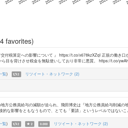
4 favorites)
与削減の地方交付税算定への影響について 』 https://t.co/x678kzXZq
けさせ税金を無駄使いしており非常に悪質。 https://t.co/ywAH
一覧
)
リツイート・ネットワーク (2)
2
り地方財政計画上の地方公務員給与の減額が迫られ、飛田博史は『地方公務員給与削
に直接、間接的な影響をともなうもので、とても「要請」というレベルではないことがわかる
一覧
)
リツイート・ネットワーク (2)
2
2
0.000