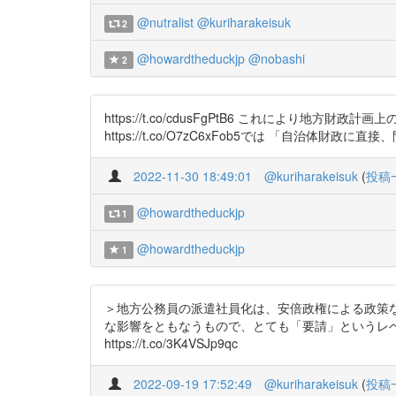
@nutralist
@kuriharakeisuk
2
@howardtheduckjp
@nobashi
2
https://t.co/cdusFgPtB6 これによ
https://t.co/O7zC6xFob5では 「自治体財
2022-11-30 18:49:01
@kuriharakeisuk
(
投稿
@howardtheduckjp
1
@howardtheduckjp
1
＞地方公務員の派遣社員化は、安倍政権による政策な
な影響をともなうもので、とても「要請」というレベルではないことが
https://t.co/3K4VSJp9qc
2022-09-19 17:52:49
@kuriharakeisuk
(
投稿