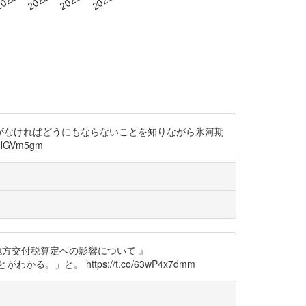
I 正規の働き口がなければどうにもならないことを知りながら氷河期
GVm5gm
減の地方交付税算定への影響について 』
。」と。 https://t.co/63wP4x7dmm