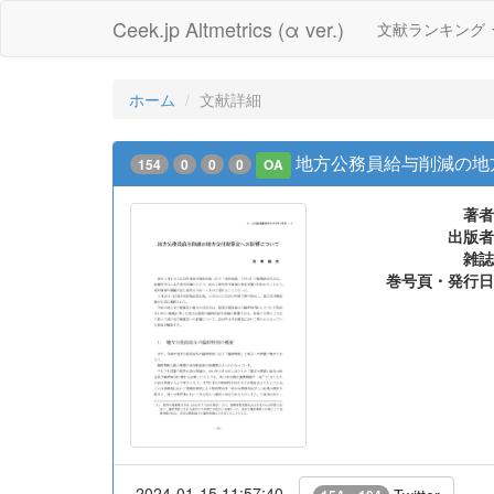
Ceek.jp Altmetrics (α ver.)
文献ランキング
ホーム
文献詳細
地方公務員給与削減の地
154
0
0
0
OA
著者
出版者
雑誌
巻号頁・発行日
2024-01-15 11:57:40