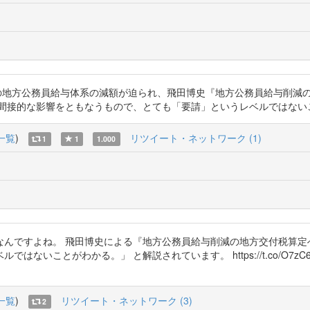
り地方財政計画上の地方公務員給与体系の減額が迫られ、飛田博史『地方公務員給与
政に直接、間接的な影響をともなうもので、とても「要請」というレベルではないことがわかる
一覧
)
リツイート・ネットワーク (1)
1
1
1.000
んですよね。 飛田博史による『地方公務員給与削減の地方交付税算定へ
わかる。」 と解説されています。 https://t.co/O7zC6xFob5 htt
一覧
)
リツイート・ネットワーク (3)
2