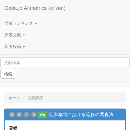
Ceek.jp Altmetrics (α ver.)
文献ランキング
新着文献
新着投稿
検索
ホーム
文献詳細
沿岸海域における流れの調査法
2
0
0
0
OA
著者