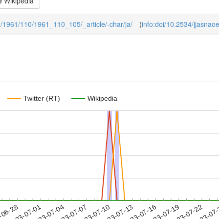
Wikipedia
52/1961/110/1961_110_105/_article/-char/ja/
(
info:doi/10.2534/jjasna
Twitter (RT)
Wikipedia
2023-07-19
2023-07-22
2023-07
-06-28
2
2023-07-01
2023-07-04
2023-07-07
2023-07-10
2023-07-13
2023-07-16