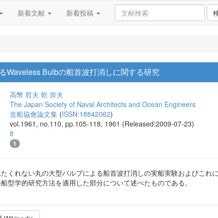
新着文献
新着投稿
aveless Bulbの船首波打消しに関する研究
高幣 哲夫
乾 崇夫
The Japan Society of Naval Architects and Ocean Engineers
造船協會論文集
(
ISSN:18842062
)
vol.1961, no.110, pp.105-118, 1961 (Released:2009-07-23)
8
1
われたくれない丸の大型バルブによる船首波打消しの実船実験およびこれに
しい船型学的研究方法を適用した部分について述べたものである。