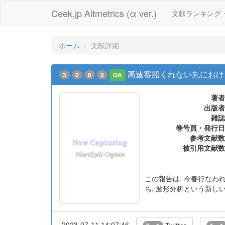
Ceek.jp Altmetrics (α ver.)
文献ランキング
ホーム
文献詳細
高速客船くれない丸におけるW
3
0
0
0
OA
著者
出版者
雑誌
巻号頁・発行日
参考文献数
被引用文献数
この報告は, 今春行な
ち, 波形分析という新
2023-07-11 14:07:46