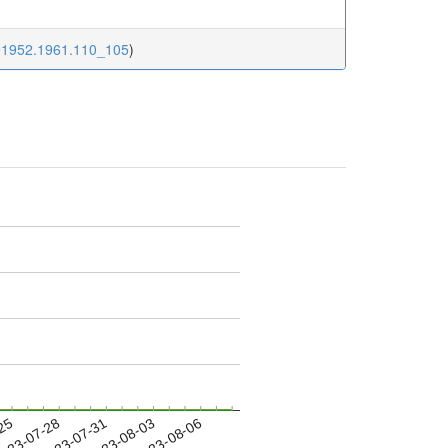
oe1952.1961.110_105
)
-25
023-07-28
2023-07-31
2023-08-03
2023-08-06