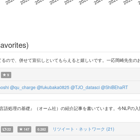
avorites)
てるので、併せて宣伝しといてもらえると嬉しいです。一応岡崎先生のお墨付きなので 
9
oshi
@qu_charge
@fukubaka0825
@TJO_datasci
@ShiBEhaRT
 自然言語処理の基礎』（オーム社）の紹介記事を書いています。今NLP
リツイート・ネットワーク (21)
22
147
0.282