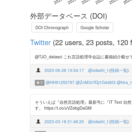
外部データベース (DOI)
DOI Chronograph
Google Scholar
Twitter
(22 users, 23 posts, 120 f
@TJO_datasci これ言語処理学会誌に書籍紹介載せ
2023-06-28 13:54:17
@odashi_t
(
投稿一覧
)
@HH91255797
@ZnM3xYGj1G4d6I3
@hira_n
7
そういえば『自然言語処理』最新号に『IT Text
す。 https://t.co/uVZebgDaGM
2023-03-18 21:46:20
@odashi_t
(
投稿一覧
)