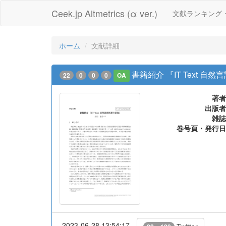
Ceek.jp Altmetrics (α ver.)
文献ランキング
ホーム
文献詳細
書籍紹介 『IT Text 自
22
0
0
0
OA
著者
出版者
雑誌
巻号頁・発行日
2023-06-28 13:54:17