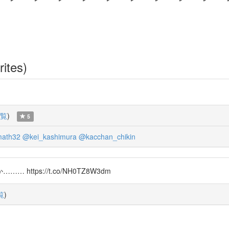
rites)
覧
)
5
ath32
@kei_kashimura
@kacchan_chikin
tps://t.co/NH0TZ8W3dm
覧
)