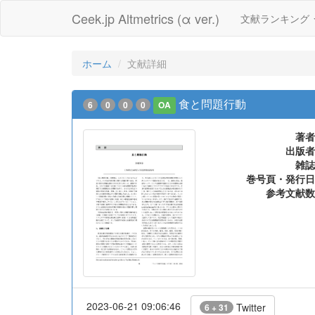
Ceek.jp Altmetrics (α ver.)
文献ランキング
ホーム
文献詳細
食と問題行動
6
0
0
0
OA
著者
出版者
雑誌
巻号頁・発行日
参考文献数
2023-06-21 09:06:46
Twitter
6 + 31