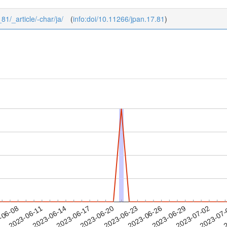
_81/_article/-char/ja/
(
info:doi/10.11266/jpan.17.81
)
2023-06-29
2023-07-02
2023-07
-06-08
2
2023-06-11
2023-06-14
2023-06-17
2023-06-20
2023-06-23
2023-06-26