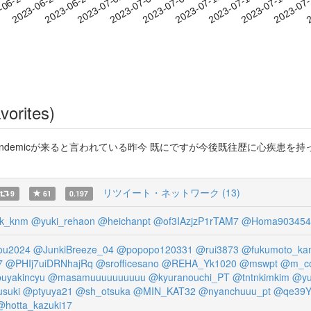
2023-07-14
2023-07-17
2023-07
-06-23
2
2023-06-26
2023-06-29
2023-07-02
2023-07-05
2023-07-08
2023-07-11
vorites)
ndemicが来ると言われている昨今 既にですが今後既往歴に心疾患を
リツイート・ネットワーク (13)
9
61
0.197
k_knm
@yuki_rehaon
@heichanpt
@of3IAzjzP1rTAM7
@Homa903454
ou2024
@JunkiBreeze_04
@popopo120331
@rui3873
@fukumoto_kan
7
@PHIj7uiDRNhajRq
@srofficesano
@REHA_Yk1020
@mswpt
@m_co
uyakincyu
@masamuuuuuuuuuu
@kyuranouchi_PT
@tntnkimkim
@yu
suki
@ptyuya21
@sh_otsuka
@MIN_KAT32
@nyanchuuu_pt
@qe39Y
@hotta_kazuki17