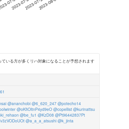
-20
023-07-23
2023-07-26
2023-07-29
2023-08-01
持っている方が多くリハ対象になることが予想されます
61
sai
@ananchobi
@6_620_247
@potecho14
olwinter
@oKfiOltnP4yd9eO
@copellist
@kurinattsu
ki_rehaon
@be_fu1
@KzD08
@Pt96442837Pt
v3zVODoUOt
@a_a_a_atsushi
@k_jinta