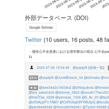
2023-06-14
2023-06-17
2023-06-20
2023
2023-06-08
2023-06-11
外部データベース (DOI)
Google Scholar
Twitter
(10 users, 16 posts, 48 fa
・慢性心不全患者における理学療法の視点 心不全pa
ね
2023-07-06 19:34:49
@yopipt5
(
投稿一覧
)
@yopipt5
@JunkiBreeze_04
@otrinaka
@mc
13
@a4e3442c74534c2
@295ayukota
@hirotar
46
@ars_sakamichi
@shimoe_0802
@coco617haru52
@ihsOTas_0228
@yamaaa_1026
@6_ikr_23
@tsub
@of3IAzjzP1rTAM7
@C0RU0q8SYYMUtpQ
@kouibu
@pts48446348
@Homa90345461
@Tpt04195689