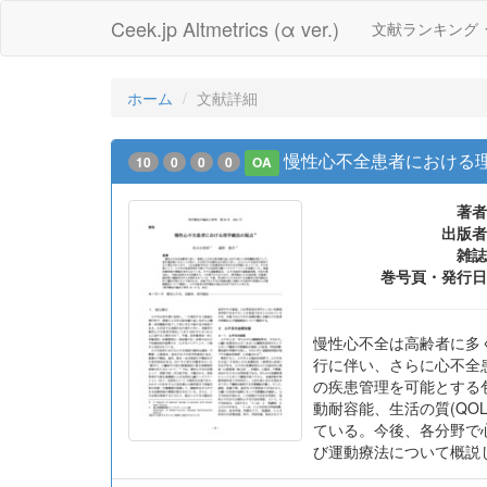
Ceek.jp Altmetrics (α ver.)
文献ランキング
ホーム
文献詳細
慢性心不全患者における
10
0
0
0
OA
著者
出版者
雑誌
巻号頁・発行日
慢性心不全は高齢者に多
行に伴い、さらに心不全
の疾患管理を可能とする
動耐容能、生活の質(Q
ている。今後、各分野で
び運動療法について概説