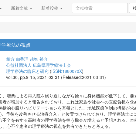
新着文献
新着投稿
理学療法の視点
相方 由香理
越智 裕介
公益社団法人 広島県理学療法士会
理学療法の臨床と研究
(
ISSN:1880070X
)
vol.30, pp.9-15, 2021-03-31 (Released:2021-03-31)
く、増悪による再入院を繰り返しながら徐々に身体機能が低下して、要
患者が増加すると報告されており、これは家族や社会への医療負担を含
包括的心臓リハビリテーションを基盤とした、地域医療体制の構築が求
OL)、予後を改善させる治療介入」と位置づけられており、理学療法士
心不全を有する高齢者の理学療法を担う機会が増えると予想される。本
し、心不全患者の理学療法の視点を共有できたらと考える。