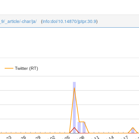
_9/_article/-char/ja/
(
info:doi/10.14870/jptpr.30.9
)
Twitter (RT)