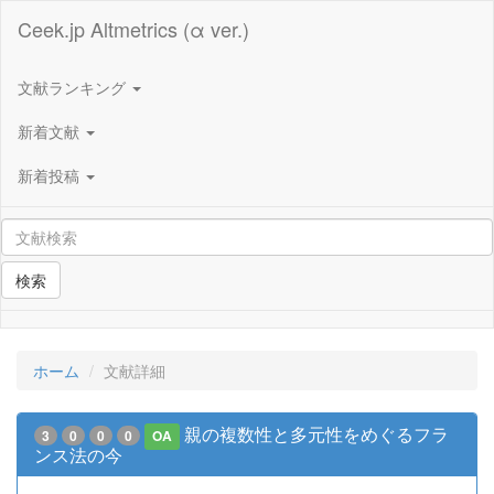
Ceek.jp Altmetrics (α ver.)
文献ランキング
新着文献
新着投稿
検索
ホーム
文献詳細
親の複数性と多元性をめぐるフラ
3
0
0
0
OA
ンス法の今