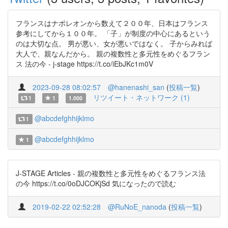
フランスはナポレオンから数えて２００年、日本はフランス
参考にしてから１００年。 「子」が制度の中心にあるという
のは大切な点。 男が悪い、女が悪いではなく。 子からみれば
大人で、親なんだから。 親の複数性と多元性をめぐるフラン
ス 法の今 - j-stage https://t.co/iEbJKc1m0V
2023-09-28 08:02:57
@hanenashi_san
(
投稿一覧
)
リツイート・ネットワーク (1)
1
1
1.000
@abcdefghhijklmo
1
@abcdefghhijklmo
1
J-STAGE Articles - 親の複数性と多元性をめぐるフランス法
の今 https://t.co/0oDJCOKjSd 気になったので読む
2019-02-22 02:52:28
@RuNoE_nanoda
(
投稿一覧
)