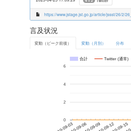
Twitter
4 + 2
https://www.jstage.jst.go.jp/article/jssst/26/2/2
言及状況
変動（ピーク前後）
変動（月別）
分布
合計
Twitter (通常)
6
4
2
0
2010-09-09
2010-09-12
2010-09-15
2010
2010-09-03
2010-09-06