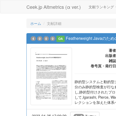
Ceek.jp Altmetrics (α ver.)
文献ランキング
ホーム
文献詳細
Featherweight Java
4
0
0
0
OA
著者
出版者
雑誌
巻号頁・発行日
静的型システムと動的型シ
分のみ静的型検査が行な
し,静的型付けされたプ
して,Igarashi, Pie
レクションを加えた体系
2023-04-25 17:09:29