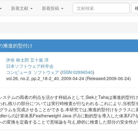
新着文献
新着投稿
のための漸進的型付け
伊奈 林太郎
五十嵐 淳
日本ソフトウェア科学会
コンピュータ ソフトウェア
(
ISSN:02896540
)
vol.26, no.2, pp.2_18-2_40, 2009-04-24 (Released:2009-06-24)
ステムの両者の利点を活かす枠組みとして,SiekとTahaは漸進的型付
われ,残りの部分については実行時検査が行なわれる.これにより,当初
ログラムを完成させることができる.本研究では,漸進的型付けをクラス
rce, Wadlerらの計算体系Featherweight Java (FJ)に動的型を導入
への変換を定義することで意味論を与え,静的に検査した部分の安全性が