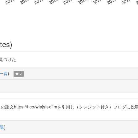
tes)
のを見つけた
一覧
)
2
らの論文https://t.co/wIajsIsxTmを引用し（クレジット付き）ブ
覧
)