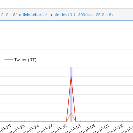
6_2_2_18/_article/-char/ja/
(
info:doi/10.11309/jssst.26.2_18
)
Twitter (RT)
2010-10-09
2010-10-12
2010-10
-09-18
2
2010-09-21
2010-09-24
2010-09-27
2010-09-30
2010-10-03
2010-10-06