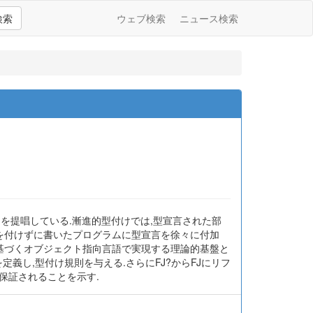
検索
ウェブ検索
ニュース検索
けを提唱している.漸進的型付けでは,型宣言された部
型を付けずに書いたプログラムに型宣言を徐々に付加
に基づくオブジェクト指向言語で実現する理論的基盤と
した体系FJ?を定義し,型付け規則を与える.さらにFJ?からFJにリフ
保証されることを示す.