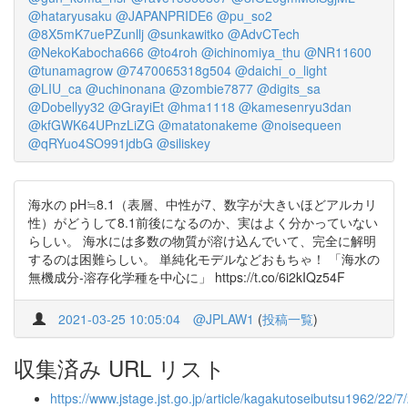
@hataryusaku
@JAPANPRIDE6
@pu_so2
@8X5mK7uePZunllj
@sunkawitko
@AdvCTech
@NekoKabocha666
@to4roh
@ichinomiya_thu
@NR11600
@tunamagrow
@7470065318g504
@daichi_o_light
@LIU_ca
@uchinonana
@zombie7877
@digits_sa
@Dobellyy32
@GrayiEt
@hma1118
@kamesenryu3dan
@kfGWK64UPnzLiZG
@matatonakeme
@noisequeen
@qRYuo4SO991jdbG
@siliskey
海水の pH≒8.1（表層、中性が7、数字が大きいほどアルカリ
性）がどうして8.1前後になるのか、実はよく分かっていない
らしい。 海水には多数の物質が溶け込んでいて、完全に解明
するのは困難らしい。 単純化モデルなどおもちゃ！ 「海水の
無機成分-溶存化学種を中心に」 https://t.co/6i2kIQz54F
2021-03-25 10:05:04
@JPLAW1
(
投稿一覧
)
収集済み URL リスト
https://www.jstage.jst.go.jp/article/kagakutoseibutsu1962/22/