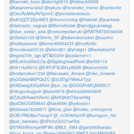
@kannabi_kuon
@atsmtg0610
@hidoyuki2008
@kasanemurata2
@sykuzu
@toraneko_maron
@carbon9z
@OouRoMAyRVVprmC
@pondelionkokuto
@s8O2jDTZiEjnME5
@drumrunning
@hidetish
@joanbear
@daimazin_nagoya
@MomoKota6
@ajmdjgsujmwkgp
@blue_ocean_asia
@nekozepoitanuki
@RATRAT65094008
@rillette0109
@Shinto_SF
@takenokorocket
@uuz4nn
@hobbysoccer
@lemon85664235
@motitotibi
@murakusa0312z
@shinoji01
@yhatga1
@backabach2
@egoist70h_sgs
@TB20209
@yadamon11
@8Eu63vdIItdJLOs
@DigidogheadRock
@erf26119
@hk11ks5kt10
@EAYUFSUBvLpl6bW
@kamome54
@kodamakun1234
@Nanasato_Amane
@niko_brownie
@sGGilk6AB5PQkZC
@2LBTgjYW66JrTp2
@5NDwegXX5y8R4it
@jun_rip
@OGGPvMCjfASf5C7
@rikugunbugyoh
@sato9519
@shinya58945605
@ZzbJAHswe3Vkv9J
@kHQKdrjT8yceH9g
@p4D8iOGIlS9643
@tas400kt
@yokoyan1
@bbbaaa74248671
@Kota_gfan
@meiko_orenoyome
@OB1RNU8pvTxoupY
@_mOkVe5amR
@kuroguro_riot
@pat_ewokaku
@VPe3vQUU7xefXia
@5YA5hRrempeWFWc
@BL5_VM4
@gara960karasu
@gun_koma_nsr
@rave15860807
@8fOL0gmM8iSgjML