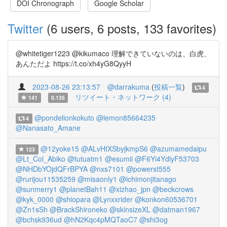
DOI Chronograph
Google Scholar
Twitter
(6 users, 6 posts, 133 favorites)
@whitetiger1223 @kikumaco 理解できていないのは、白虎、
あんただよ https://t.co/xh4yG8QyyH
2023-08-26 23:13:57
@darrakuma
(
投稿一覧
)
4
リツイート・ネットワーク (4)
141
0.135
@pondelionkokuto
@lemon85664235
4
@Nanasato_Amane
@12yoke15
@ALvHtXSbyjkmpS6
@azumamedaipu
123
@Lt_Col_Abiko
@tutuatm1
@esumii
@F6Yi4YdlyF53703
@NHDbYOjdQFrBPYA
@nxs7101
@powerst555
@rurijou11535259
@misaonly1
@ichimonjitanago
@sunmerry1
@planetBah11
@xizhao_jpn
@beckcrows
@kyk_0000
@shiopara
@Lynxxrider
@konkon60536701
@Zn1sSh
@BrackShironeko
@skinsizeXL
@datman1967
@bchsk936ud
@hN2Kqc4pMQTaoC7
@shi3og