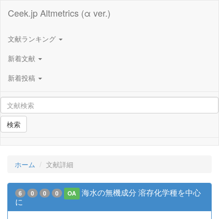
Ceek.jp Altmetrics (α ver.)
文献ランキング
新着文献
新着投稿
検索
ホーム
文献詳細
海水の無機成分 溶存化学種を中心
6
0
0
0
OA
に