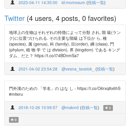
2023-04-11 14:35:00
id:momosum
(
投稿一覧
)
Twitter
(4 users, 4 posts, 0 favorites)
地球上の生物はそれぞれの特徴によって分類 され, 階 級(ラン
ク)に位置づけられる. その主要な階級 は下位か ら, 種
(species), 属 (genus), 科 (family), 目(order), 綱 (class), 門
(phylum, 植 物 学 で は division), 界 (kingdom) である キング
ダム、だと？ https://t.co/i74BDnmSa7
2021-04-02 23:54:28
@vesna_tsvetok_
(
投稿一覧
)
門外漢のための 「学名」の はな し - https://t.co/O6rxq8x6hS
#miteru
2018-10-26 10:59:57
@mskm0
(
投稿一覧
)
2
0