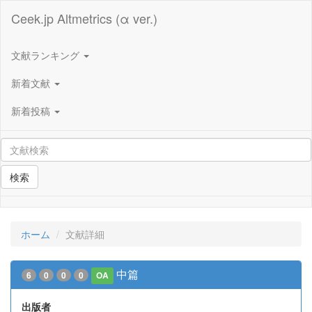
Ceek.jp Altmetrics (α ver.)
文献ランキング
新着文献
新着投稿
検索
ホーム
文献詳細
中篇
6
0
0
0
OA
出版者