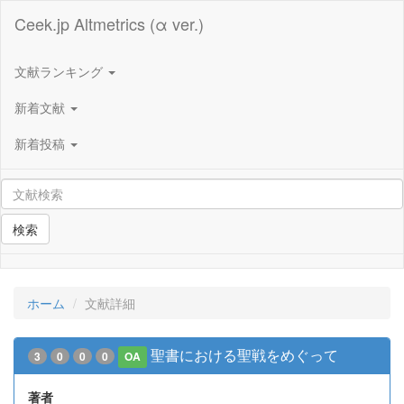
Ceek.jp Altmetrics (α ver.)
文献ランキング
新着文献
新着投稿
検索
ホーム
文献詳細
聖書における聖戦をめぐって
3
0
0
0
OA
著者