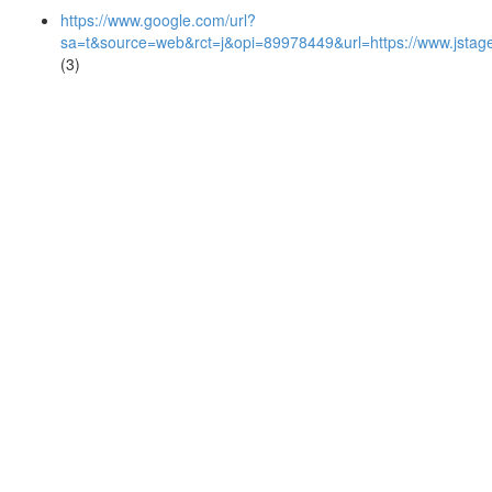
https://www.google.com/url?
sa=t&source=web&rct=j&opi=89978449&url=https://www.js
(3)