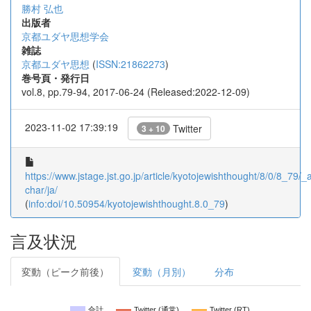
勝村 弘也
出版者
京都ユダヤ思想学会
雑誌
京都ユダヤ思想
(
ISSN:21862273
)
巻号頁・発行日
vol.8, pp.79-94, 2017-06-24 (Released:2022-12-09)
2023-11-02 17:39:19
Twitter
3 + 10
https://www.jstage.jst.go.jp/article/kyotojewishthought/8/0/8_79/_ar
char/ja/
(
info:doi/10.50954/kyotojewishthought.8.0_79
)
言及状況
変動（ピーク前後）
変動（月別）
分布
合計
Twitter (通常)
Twitter (RT)