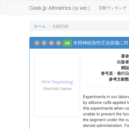
Ceek.jp Altmetrics (α ver.)
文献ランキング
ホーム
文献詳細
末梢神経急性圧迫損傷に対
2
0
0
0
OA
著者
出版者
雑誌
巻号頁・発行日
参考文献数
Experiments in our labor
by silicone cuffs applied 
this experiments when co
unable to prevent the func
the segment under the cu
steroid administration. 