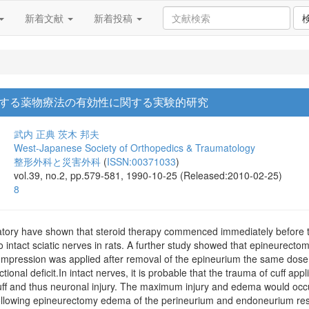
新着文献
新着投稿
する薬物療法の有効性に関する実験的研究
武内 正典
茨木 邦夫
West-Japanese Society of Orthopedics & Traumatology
整形外科と災害外科
(
ISSN:00371033
)
vol.39, no.2, pp.579-581, 1990-10-25 (Released:2010-02-25)
8
atory have shown that steroid therapy commenced immediately before th
to intact sciatic nerves in rats. A further study showed that epineurectom
mpression was applied after removal of the epineurium the same dose 
tional deficit.In intact nerves, it is probable that the trauma of cuff a
ff and thus neuronal injury. The maximum injury and edema would occu
Following epineurectomy edema of the perineurium and endoneurium resul