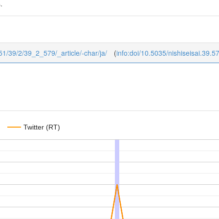
.
1951/39/2/39_2_579/_article/-char/ja/
(
info:doi/10.5035/nishiseisai.39.5
Twitter (RT)