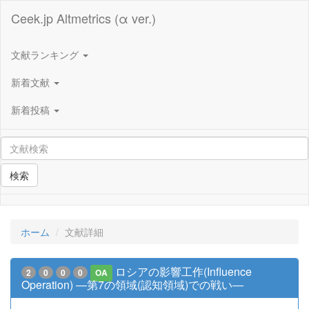
Ceek.jp Altmetrics (α ver.)
文献ランキング
新着文献
新着投稿
検索
ホーム
文献詳細
ロシアの影響工作(Influence
2
0
0
0
OA
Operation) ―第7の領域(認知領域)での戦い―