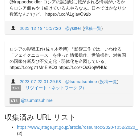
@trappedsoldier ロシアの認知戦に転がされる情弱がいるか
らロシア側もやり続けているんやろなぁ。日本ではかなり少
数派なんだけど。 https://t.co/ALglavO92b
2023-12-19 15:57:20
@ysitter
(
投稿一覧
)
ロシアの影響工作(佐々木孝博) 「影響工作では、いわゆる
「フェイクニュース」を使った情報操作、世論操作、対象国
の国家分断及び不安定化・弱体化を企図している」
https://t.co/g71MnEIKQ3 https://t.co/7QcGojWNUc
2023-07-22 01:29:58
@tsumatsuhime
(
投稿一覧
)
リツイート・ネットワーク (3)
1
@tsumatsuhime
3
収集済み URL リスト
https://www.jstage.jst.go.jp/article/roseursoc/2020/1052/2020
(2)