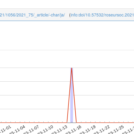
2021/1056/2021_75/_article/-char/ja/
(
info:doi/10.57532/roseursoc.202
2023-11-22
2023-11-25
2023-11
-11-01
2
2023-11-04
2023-11-07
2023-11-10
2023-11-13
2023-11-16
2023-11-19