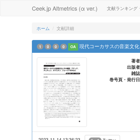
Ceek.jp Altmetrics (α ver.)
文献ランキング
ホーム
文献詳細
現代コーカサスの音楽文化
1
0
0
0
OA
著者
出版者
雑誌
巻号頁・発行日
2023-11-14 13:36:23