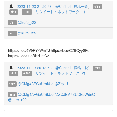
2023-11-20 21:20:43
@Citrinell
(
投稿一覧
)
1
リツイート・ネットワーク (1)
1
1.000
@kuro_r22
1
@kuro_r22
1
https://t.co/9V9FYxWmTJ https://t.co/CZtfQyySFd
https://t.co/96bBKzLmCz
2023-11-13 20:18:56
@Citrinell
(
投稿一覧
)
2
リツイート・ネットワーク (2)
3
0.408
@CMg4AFGuUrrikUe
@ZkyfU
2
@CMg4AFGuUrrikUe
@ZCJBM4ZUDEeWdnO
3
@kuro_r22