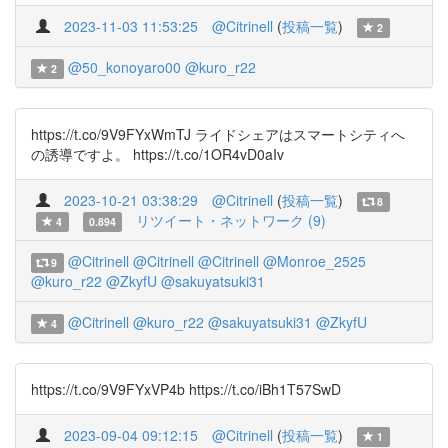
2023-11-03 11:53:25
@Citrinell
(
投稿一覧
)
2
@50_konoyaro00
@kuro_r22
2
https://t.co/9V9FYxWmTJ ライドシェアはスマートシティへ
の誘導ですよ。 https://t.co/1OR4vD0aIv
2023-10-21 03:38:29
@Citrinell
(
投稿一覧
)
8
リツイート・ネットワーク (9)
4
0.894
@Citrinell
@Citrinell
@Citrinell
@Monroe_2525
9
@kuro_r22
@ZkyfU
@sakuyatsuki31
@Citrinell
@kuro_r22
@sakuyatsuki31
@ZkyfU
4
https://t.co/9V9FYxVP4b https://t.co/iBh1T57SwD
2023-09-04 09:12:15
@Citrinell
(
投稿一覧
)
1