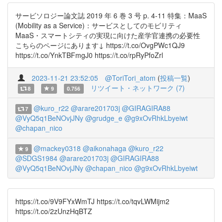
サービソロジー論文誌 2019 年 6 巻 3 号 p. 4-11 特集：MaaS
(Mobility as a Service)：サービスとしてのモビリティ
MaaS・スマートシティの実現に向けた産学官連携の必要性
こちらのページにあります↓ https://t.co/OvgPWc1QJ9
https://t.co/YnkTBFmgJ0 https://t.co/rpRyPfoZrl
2023-11-21 23:52:05
@ToriTori_atom
(
投稿一覧
)
リツイート・ネットワーク (7)
8
9
0.756
@kuro_r22
@arare201703j
@GIRAGIRA88
7
@VyQ5q1BeNOvjJNy
@grudge_e
@g9xOvRhkLbyeiwt
@chapan_nico
@mackey0318
@aikonahaga
@kuro_r22
9
@SDGS1984
@arare201703j
@GIRAGIRA88
@VyQ5q1BeNOvjJNy
@chapan_nico
@g9xOvRhkLbyeiwt
https://t.co/9V9FYxWmTJ https://t.co/tqvLWMijm2
https://t.co/2zUnzHqBTZ