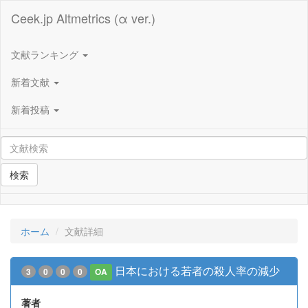
Ceek.jp Altmetrics (α ver.)
文献ランキング
新着文献
新着投稿
検索
ホーム
文献詳細
日本における若者の殺人率の減少
3
0
0
0
OA
著者