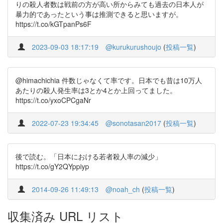
りの殺人者数は戦前の方が高い所からみても過去の日本人が
暴力的であったという事は推測できると思いますが。
https://t.co/kGTpanPs6F
2023-09-03 18:17:19
@kurukurushoujo
(
投稿一覧
)
@himachichia 件数じゃなくて率です。日本でも昔は10万人
あたりの殺人発生率は3とか4とか上回ってました。
https://t.co/yxoCPCgaNr
2022-07-23 19:34:45
@sonotasan2017
(
投稿一覧
)
後で読む。「日本における若者殺人率の減少」
https://t.co/gY2QYppiyp
2014-09-26 11:49:13
@noah_ch
(
投稿一覧
)
収集済み URL リスト