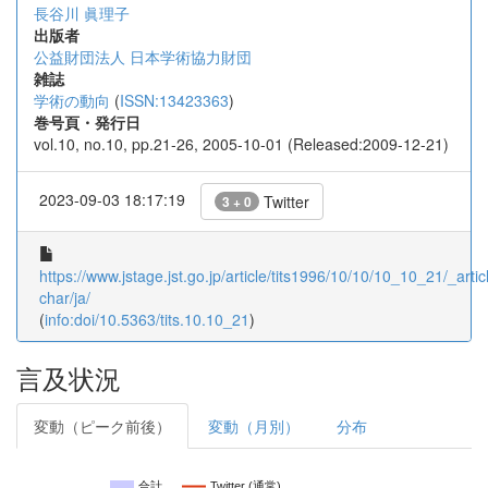
長谷川 眞理子
出版者
公益財団法人 日本学術協力財団
雑誌
学術の動向
(
ISSN:13423363
)
巻号頁・発行日
vol.10, no.10, pp.21-26, 2005-10-01 (Released:2009-12-21)
2023-09-03 18:17:19
Twitter
3 + 0
https://www.jstage.jst.go.jp/article/tits1996/10/10/10_10_21/_articl
char/ja/
(
info:doi/10.5363/tits.10.10_21
)
言及状況
変動（ピーク前後）
変動（月別）
分布
合計
Twitter (通常)