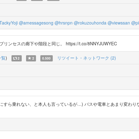
ackyYoji
@amessagesong
@hrsnpn
@rokuzouhonda
@viewssan
@pi
ンセスの廊下や階段と同じ。 https://t.co/8NNYJUWYEC
一覧
)
リツイート・ネットワーク (2)
2
2
0.500
れない、と本人も言っているが…) バスや電車とあまり変わりないのでは。 出典 