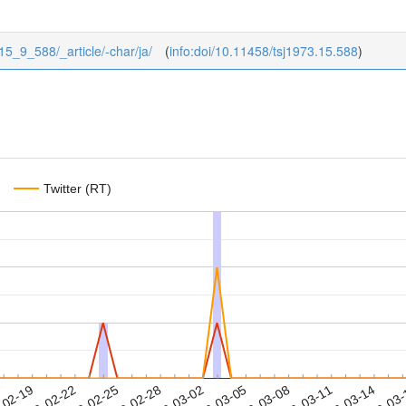
/15_9_588/_article/-char/ja/
(
info:doi/10.11458/tsj1973.15.588
)
Twitter (RT)
2020-03-11
2020-03-14
2020-03
-02-19
2
2020-02-22
2020-02-25
2020-02-28
2020-03-02
2020-03-05
2020-03-08