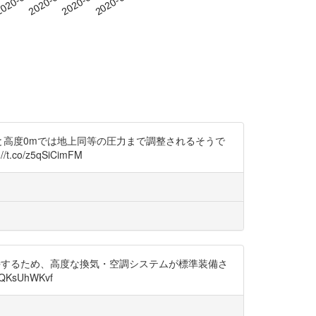
だくと高度0mでは地上同等の圧力まで調整されるそうで
co/z5qSiCimFM
に維持するため、高度な換気・空調システムが標準装備さ
sUhWKvf