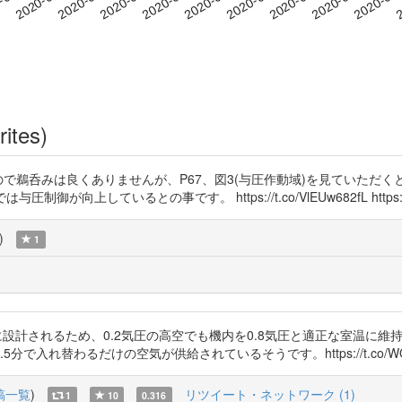
rites)
ですので鵜呑みは良くありませんが、P67、図3(与圧作動域)を見ていた
向上しているとの事です。 https://t.co/VlEUw682fL https://t.
)
1
を前提に設計されるため、0.2気圧の高空でも機内を0.8気圧と適正な室温
で入れ替わるだけの空気が供給されているそうです。https://t.co/WQK
稿一覧
)
リツイート・ネットワーク (1)
1
10
0.316