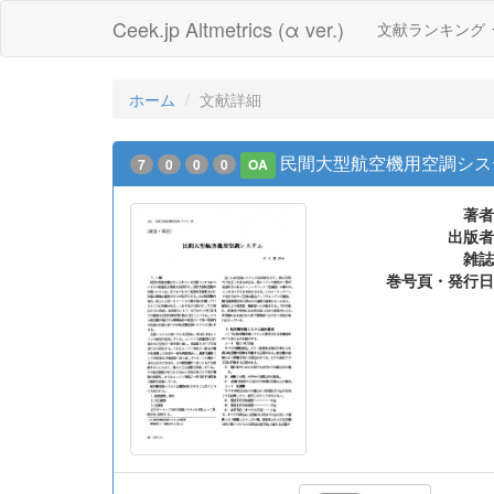
Ceek.jp Altmetrics (α ver.)
文献ランキング
ホーム
文献詳細
民間大型航空機用空調シス
7
0
0
0
OA
著者
出版者
雑誌
巻号頁・発行日