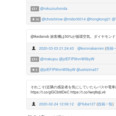
@rokuzouhonda
1
@choichirow
@midori0014
@hongkong21
@T
10
@ikedanob 旅客機は50%が循環空気。ダイヤモンドプリ
2020-03-03 21:24:43
@koronakanren
(
投稿
@rirakujou
@jzlEFIP9hmWXbyW
2
@jzlEFIP9hmWXbyW
@ushizima57
2
それこそ(近隣の感染者を気にしていたらバスや電車にすら乗
https://t.co/glGCbt8DeC https://t.co/Iwoj8sjLv6
2020-02-24 12:06:12
@Yuba127
(
投稿一覧
)