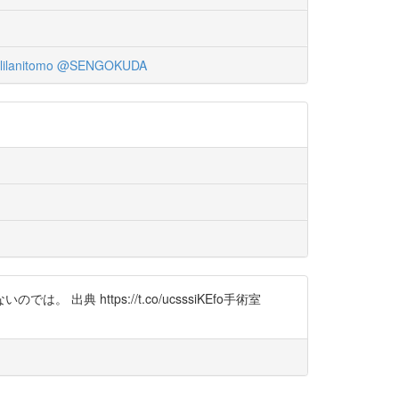
lilanitomo
@SENGOKUDA
https://t.co/ucsssiKEfo手術室