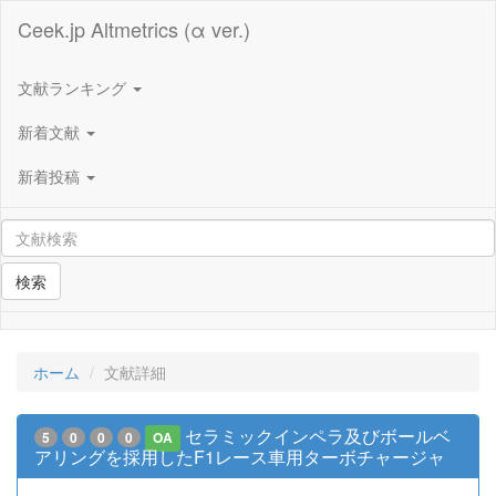
Ceek.jp Altmetrics (α ver.)
文献ランキング
新着文献
新着投稿
検索
ホーム
文献詳細
セラミックインペラ及びボールベ
5
0
0
0
OA
アリングを採用したF1レース車用ターボチャージャ