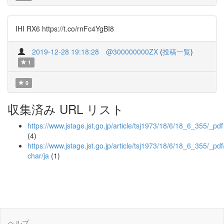
IHI RX6 https://t.co/rnFc4YgBI8
2019-12-28 19:18:28
@300000000ZX
(
投稿一覧
)
1
0
収集済み URL リスト
https://www.jstage.jst.go.jp/article/tsj1973/18/6/18_6_355/_pdf
(4)
https://www.jstage.jst.go.jp/article/tsj1973/18/6/18_6_355/_pdf
char/ja
(1)
ヘルプ