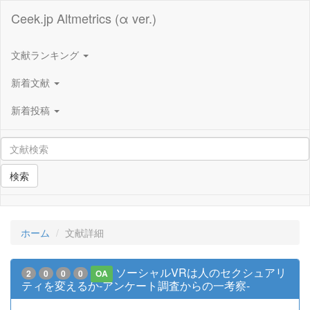
Ceek.jp Altmetrics (α ver.)
文献ランキング
新着文献
新着投稿
検索
ホーム
文献詳細
ソーシャルVRは人のセクシュアリ
2
0
0
0
OA
ティを変えるか-アンケート調査からの一考察-