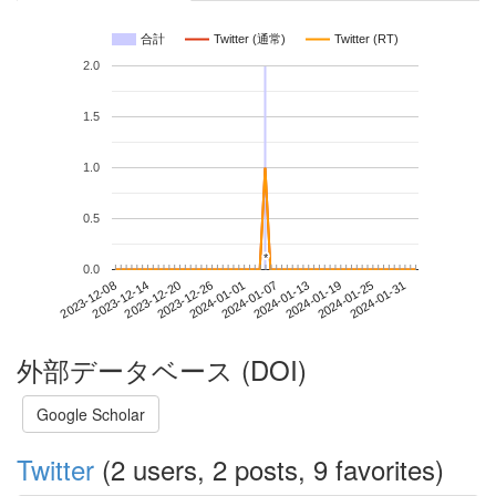
合計
Twitter (通常)
Twitter (RT)
2.0
1.5
1.0
0.5
*
*
0.0
2024-01-25
2023-12-08
2023-12-26
2024-01-13
2024-01-31
2023-12-14
2024-01-01
2024-01-19
2023-12-20
2024-01-07
外部データベース (DOI)
Google Scholar
Twitter
(2 users, 2 posts, 9 favorites)