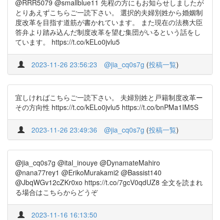
@RRR5079 @smallblue11 先程の方にもお知らせしましたが
とりあえずこちらご一読下さい。 選択的夫婦別姓から婚姻制
度改革を目指す道筋が書かれています。 また現在の法務大臣
答弁より踏み込んだ制度改革を望む集団がいるという話をし
ています。 https://t.co/kELo0jvlu5
2023-11-26 23:56:23
@jia_cq0s7g
(
投稿一覧
)
宜しければこちらご一読下さい。 夫婦別姓と戸籍制度改革ー
その方向性 https://t.co/kELo0jvlu5 https://t.co/bnPMa1IM5S
2023-11-26 23:49:36
@jia_cq0s7g
(
投稿一覧
)
@jia_cq0s7g @ital_inouye @DynamateMahiro
@nana77rey1 @ErikoMurakami2 @Bassist140
@JbqWGv12cZKr0xo https://t.co/7gcV0qdUZ8 全文を読まれ
る場合はこちらからどうぞ
2023-11-16 16:13:50