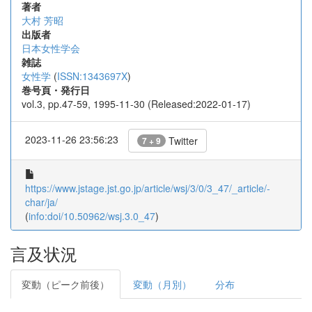
著者
大村 芳昭
出版者
日本女性学会
雑誌
女性学
(
ISSN:1343697X
)
巻号頁・発行日
vol.3, pp.47-59, 1995-11-30 (Released:2022-01-17)
2023-11-26 23:56:23
Twitter
7 + 9
https://www.jstage.jst.go.jp/article/wsj/3/0/3_47/_article/-
char/ja/
(
info:doi/10.50962/wsj.3.0_47
)
言及状況
変動（ピーク前後）
変動（月別）
分布