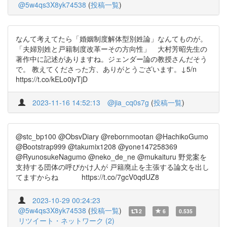
@5w4qs3X8yk74538
(
投稿一覧
)
なんて考えてたら「婚姻制度解体型別姓論」なんてものが。
「夫婦別姓と戸籍制度改革ーその方向性」 大村芳昭先生の
著作中に記述がありますね。ジェンダー論の教授さんだそう
で。 教えてくださった方、ありがとうございます。↓5/n
https://t.co/kELo0jvTjD
2023-11-16 14:52:13
@jia_cq0s7g
(
投稿一覧
)
@stc_bp100 @ObsvDiary @rebornmootan @HachikoGumo
@Bootstrap999 @takumix1208 @yone147258369
@RyunosukeNagumo @neko_de_ne @mukaituru 野党案を
支持する団体の呼びかけ人が 戸籍廃止を主張する論文を出し
てますからね https://t.co/7gcV0qdUZ8
2023-10-29 00:24:23
@5w4qs3X8yk74538
(
投稿一覧
)
2
6
0.535
リツイート・ネットワーク (2)