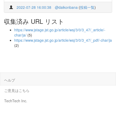
2022-07-28 16:00:38
@daikonbana
(
投稿一覧
)
収集済み URL リスト
https://www.jstage.jst.go.jp/article/wsj/3/0/3_47/_article/-
char/ja/
(5)
https://www.jstage.jst.go.jp/article/wsj/3/0/3_47/_pdf/-char/ja
(2)
ヘルプ
ご意見はこちら
TechTech Inc.