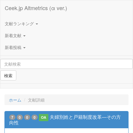
Ceek.jp Altmetrics (α ver.)
文献ランキング
新着文献
新着投稿
検索
ホーム
文献詳細
夫婦別姓と戸籍制度改革―その方
7
0
0
0
OA
向性