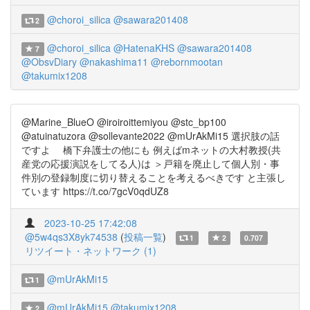
@choroi_silica
@sawara201408
2
@choroi_silica
@HatenaKHS
@sawara201408
7
@ObsvDiary
@nakashima11
@rebornmootan
@takumix1208
@Marine_BlueO @iroiroittemiyou @stc_bp100
@atuinatuzora @sollevante2022 @mUrAkMi15 選択肢の話
ですよ 橋下弁護士の他にも 例えばmネットの大村教授(共
産党の応援演説をしてる人)は ＞戸籍を廃止して個人別・事
件別の登録制度に切り替えることを考えるべきです と主張し
ています https://t.co/7gcV0qdUZ8
2023-10-25 17:42:08
@5w4qs3X8yk74538
(
投稿一覧
)
1
2
0.707
リツイート・ネットワーク (1)
@mUrAkMi15
1
@mUrAkMi15
@takumix1208
2