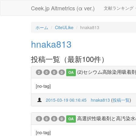
Ceek.jp Altmetrics (α ver.)
文献ランキング
ホーム
CiteULike
hnaka813
hnaka813
投稿一覧（最新100件）
(2)セシウム高除染用吸着
2
0
0
0
OA
[no-tag]
2015-03-19 06:16:45
hnaka813
(
投稿一覧
)
高選択性吸着剤と高汚染水
5
0
0
0
OA
[no-tag]