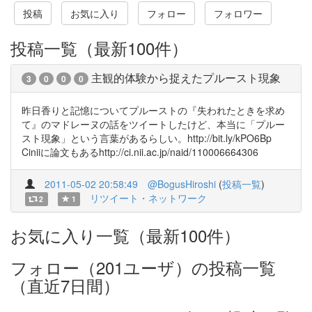
投稿
お気に入り
フォロー
フォロワー
投稿一覧（最新100件）
主観的体験から捉えたプルースト現象
3
0
0
0
昨日香りと記憶についてプルーストの『失われたときを求め
て』のマドレーヌの話をツイートしたけど、本当に「プルー
スト現象」という言葉があるらしい。http://bit.ly/kPO6Bp
Ciniiに論文もあるhttp://ci.nii.ac.jp/naid/110006664306
2011-05-02 20:58:49
@BogusHiroshi
(
投稿一覧
)
リツイート・ネットワーク
2
1
お気に入り一覧（最新100件）
フォロー（201ユーザ）の投稿一覧
（直近7日間）