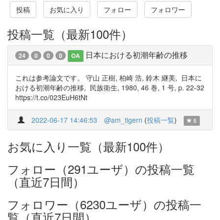
投稿
お気に入り
フォロー
フォロワー
投稿一覧（最新100件）
日本における初潮年齢の推移
24
0
0
0
OA
これは参考論文です。 守山 正樹, 柏崎 浩, 鈴木 継美, 日本に
おける初潮年齢の推移, 民族衛生, 1980, 46 巻, 1 号, p. 22-32
https://t.co/023EuH6tNt
2022-06-17 14:46:53
@am_tigern
(
投稿一覧
)
5
お気に入り一覧（最新100件）
フォロー（291ユーザ）の投稿一覧
（直近7日間）
フォロワー（6230ユーザ）の投稿一
覧（直近7日間）