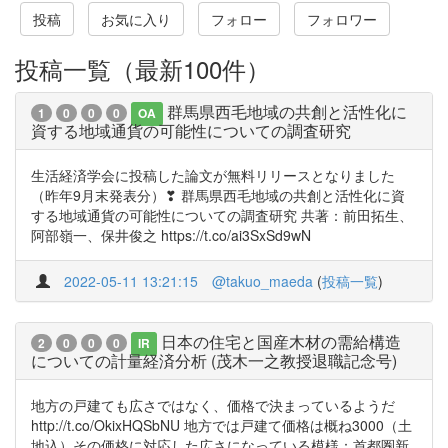
投稿
お気に入り
フォロー
フォロワー
投稿一覧（最新100件）
群馬県西毛地域の共創と活性化に
1
0
0
0
OA
資する地域通貨の可能性についての調査研究
生活経済学会に投稿した論文が無料リリースとなりました
（昨年9月末発表分）❣ 群馬県西毛地域の共創と活性化に資
する地域通貨の可能性についての調査研究 共著：前田拓生、
阿部嶺一、保井俊之 https://t.co/ai3SxSd9wN
2022-05-11 13:21:15
@takuo_maeda
(
投稿一覧
)
日本の住宅と国産木材の需給構造
2
0
0
0
IR
についての計量経済分析 (茂木一之教授退職記念号)
地方の戸建ても広さではなく、価格で決まっているようだ
http://t.co/OkixHQSbNU 地方では戸建て価格は概ね3000（土
地込）その価格に対応した広さになっている模様：首都圏新