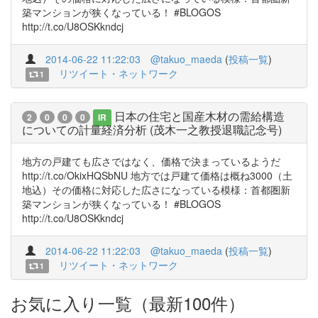
築マンションが狭くなっている！ #BLOGOS
http://t.co/U8OSKkndcj
2014-06-22 11:22:03
@takuo_maeda
(
投稿一覧
)
リツイート・ネットワーク
1
日本の住宅と国産木材の需給構造
2
0
0
0
IR
についての計量経済分析 (茂木一之教授退職記念号)
地方の戸建ても広さではなく、価格で決まっているようだ
http://t.co/OkixHQSbNU 地方では戸建て価格は概ね3000（土
地込）その価格に対応した広さになっている模様：首都圏新
築マンションが狭くなっている！ #BLOGOS
http://t.co/U8OSKkndcj
2014-06-22 11:22:03
@takuo_maeda
(
投稿一覧
)
リツイート・ネットワーク
1
お気に入り一覧（最新100件）