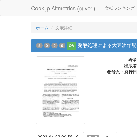
Ceek.jp Altmetrics (α ver.)
文献ランキング
ホーム
文献詳細
発酵処理による大豆油粕配
2
0
0
0
OA
著者
出版者
巻号頁・発行日
2023-04-03 06:58:16