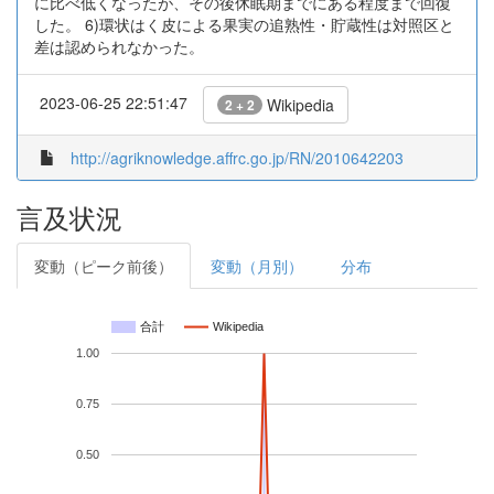
に比べ低くなったが、その後休眠期までにある程度まで回復
した。 6)環状はく皮による果実の追熟性・貯蔵性は対照区と
差は認められなかった。
2023-06-25 22:51:47
Wikipedia
2 + 2
http://agriknowledge.affrc.go.jp/RN/2010642203
言及状況
変動（ピーク前後）
変動（月別）
分布
合計
Wikipedia
1.00
0.75
0.50