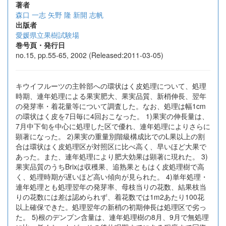
著者
森口 一志
矢野 隆
新開 志帆
出版者
愛媛県立果樹試験場
巻号頁・発行日
no.15, pp.55-65, 2002 (Released:2011-03-05)
キウイフルーツの主幹部への環状はく皮処理について、処理
時期、連年処理による果実肥大、果実品質、新梢伸長、翌年
の発芽率・着花量等について調査した。なお、処理は幅1cm
の環状はく皮を7日毎に4回おこなった。 1)果実の伸長量は、
7月中下旬を中心に処理した区で優れ、連年処理によりさらに
顕著になった。 2)果実の重量別階級構成比でのL果以上の割
合は環状はく皮処理区が対照区に比べ高く、早いほど大果で
あった。また、連年処理により肥大効果は顕著に現れた。 3)
果実品質のうちBrixは収穫果、追熟果ともはく皮処理樹で高
く、処理時期が遅いほど高い傾向が見られた。 4)単年処理・
連年処理とも処理翌年の発芽率、母枝当りの花数、結果枝当
りの花数には差は認められず、着花数では1m2あたり100花
以上確保できた。処理翌年の新梢の初期伸長は処理区で劣っ
た。 5)根のデンプン含量は、連年処理樹の8月、9月で無処理