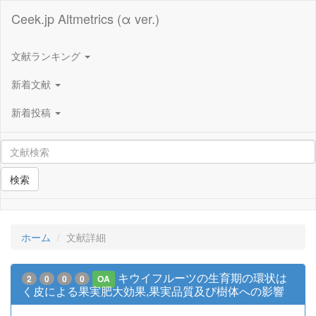
Ceek.jp Altmetrics (α ver.)
文献ランキング
新着文献
新着投稿
検索
ホーム
文献詳細
キウイフルーツの生育期の環状は
2
0
0
0
OA
く皮による果実肥大効果,果実品質及び樹体への影響