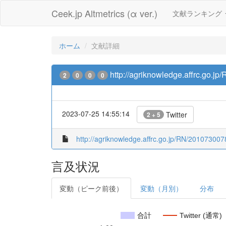
Ceek.jp Altmetrics (α ver.)
文献ランキング
ホーム
文献詳細
http://agriknowledge.affrc.go.j
2
0
0
0
2023-07-25 14:55:14
Twitter
2 + 5
http://agriknowledge.affrc.go.jp/RN/201073007
言及状況
変動（ピーク前後）
変動（月別）
分布
合計
Twitter (通常)