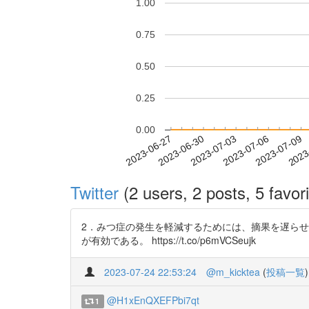
1.00
0.75
0.50
0.25
0.00
2023-07-03
2023-07-06
2023-07-09
2023
2023-06-27
2023-06-30
Twitter
(2 users, 2 posts, 5 favori
2．みつ症の発生を軽減するためには、摘果を遅ら
が有効である。 https://t.co/p6mVCSeujk
2023-07-24 22:53:24
@m_kicktea
(
投稿一覧
)
@H1xEnQXEFPbi7qt
1