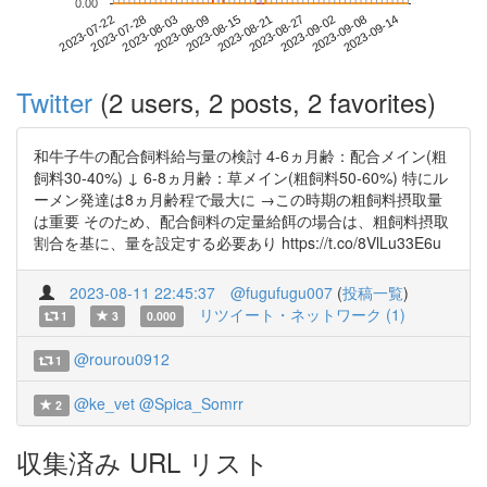
0.00
2023-09-08
2023-07-22
2023-08-09
2023-08-27
2023-09-14
2023-07-28
2023-08-15
2023-09-02
2023-08-03
2023-08-21
Twitter
(2 users, 2 posts, 2 favorites)
和牛子牛の配合飼料給与量の検討 4-6ヵ月齢：配合メイン(粗
飼料30-40%) ↓ 6-8ヵ月齢：草メイン(粗飼料50-60%) 特にル
ーメン発達は8ヵ月齢程で最大に →この時期の粗飼料摂取量
は重要 そのため、配合飼料の定量給餌の場合は、粗飼料摂取
割合を基に、量を設定する必要あり https://t.co/8VlLu33E6u
2023-08-11 22:45:37
@fugufugu007
(
投稿一覧
)
リツイート・ネットワーク (1)
1
3
0.000
@rourou0912
1
@ke_vet
@Spica_Somrr
2
収集済み URL リスト