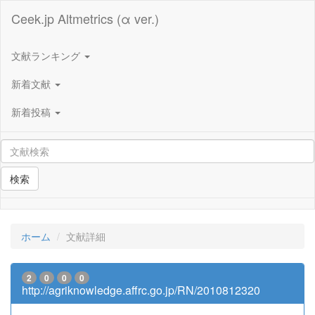
Ceek.jp Altmetrics (α ver.)
文献ランキング
新着文献
新着投稿
検索
ホーム
文献詳細
2
0
0
0
http://agriknowledge.affrc.go.jp/RN/2010812320