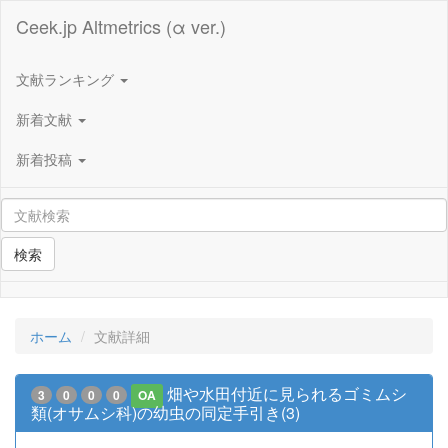
Ceek.jp Altmetrics (α ver.)
文献ランキング
新着文献
新着投稿
検索
ホーム
文献詳細
畑や水田付近に見られるゴミムシ
3
0
0
0
OA
類(オサムシ科)の幼虫の同定手引き(3)