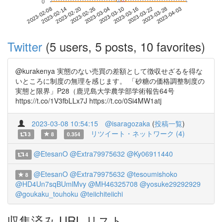
0
2023-03-28
2023-02-08
2023-02-26
2023-03-16
2023-04-03
2023-02-14
2023-03-04
2023-03-22
2023-02-20
2023-03-10
Twitter
(5 users, 5 posts, 10 favorites)
@kurakenya 実態のない売買の差額として徴収せざるを得な
いところに制度の無理を感じます。 「砂糖の価格調整制度の
実態と限界」P28（鹿児島大学農学部学術報告64号
https://t.co/1V3fbLLx7J https://t.co/0Si4MW1atj
2023-03-08 10:54:15
@isaragozaka
(
投稿一覧
)
リツイート・ネットワーク (4)
3
8
0.354
@EtesanO
@Extra79975632
@Ky06911440
4
@EtesanO
@Extra79975632
@tesoumishoko
8
@HD4Un7sqBUmlMvy
@MH46325708
@yosuke29292929
@goukaku_touhoku
@teiichiteiichi
収集済み URL リスト