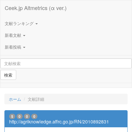
Ceek.jp Altmetrics (α ver.)
文献ランキング
新着文献
新着投稿
検索
ホーム
文献詳細
5
0
0
0
http://agriknowledge.affrc.go.jp/RN/2010892831