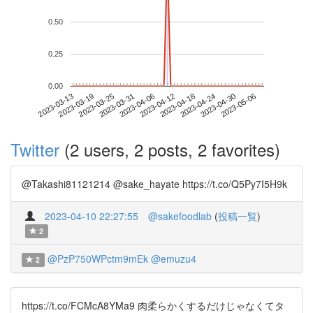
0.50
0.25
0.00
2023-04-30
2023-03-13
2023-03-31
2023-04-18
2023-05-06
2023-03-19
2023-04-06
2023-04-24
2023-03-25
2023-04-12
Twitter
(2 users, 2 posts, 2 favorites)
@Takashi81121214 @sake_hayate https://t.co/Q5Py7I5H9k
2023-04-10 22:27:55
@sakefoodlab
(
投稿一覧
)
2
@PzP750WPctm9mEk
@emuzu4
2
https://t.co/FCMcA8YMa9 肉柔らかくするだけじゃなくてタ