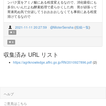
ンパク質をアミノ酸にある程度変えるなので、消化吸収にも
多分いいんだよね酵素処理で柔らかくした肉 胃が頑張って
胃液死ぬ気で分泌してうおおおおしなくても事前にある程度
溶けてるなので
2021-11-11 20:27:59
@MoterSensha
(
投稿一覧
)
1
0
収集済み URL リスト
https://agriknowledge.affrc.go.jp/RN/2010927896.pdf
(2)
ヘルプ
ご意見はこちら