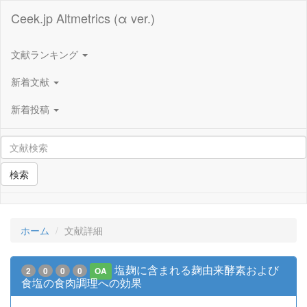
Ceek.jp Altmetrics (α ver.)
文献ランキング
新着文献
新着投稿
検索
ホーム
文献詳細
塩麹に含まれる麹由来酵素および
2
0
0
0
OA
食塩の食肉調理への効果