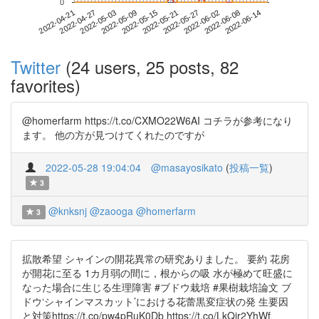
0
2022-06-08
2022-04-21
2022-05-09
2022-05-27
2022-06-14
2022-04-27
2022-05-15
2022-06-02
2022-05-03
2022-05-21
Twitter
(24 users, 25 posts, 82
favorites)
@homerfarm https://t.co/CXMO22W6AI コチラが参考になり
ます。 他の方が見つけてくれたのですが
2022-05-28 19:04:04
@masayosikato
(
投稿一覧
)
3
@knksnj
@zaooga
@homerfarm
3
拡散希望 シャインの開花異常の研究ありました。 要約 花房
が開花に至る 1カ月弱の間に，根からの吸 水が極めて旺盛に
なった場合に生じる生理障害 #ブドウ栽培 #果樹栽培論文 ブ
ドウ‘シャインマスカット’における花蕾黒変症状の発 生要因
と対策https://t.co/pw4pRuK0Db https://t.co/LkQjr2YhWf