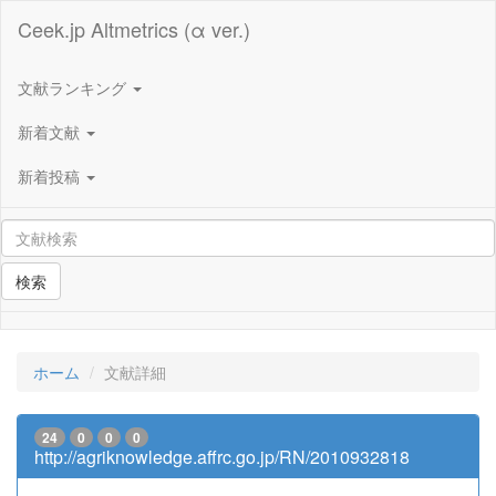
Ceek.jp Altmetrics (α ver.)
文献ランキング
新着文献
新着投稿
検索
ホーム
文献詳細
24
0
0
0
http://agriknowledge.affrc.go.jp/RN/2010932818