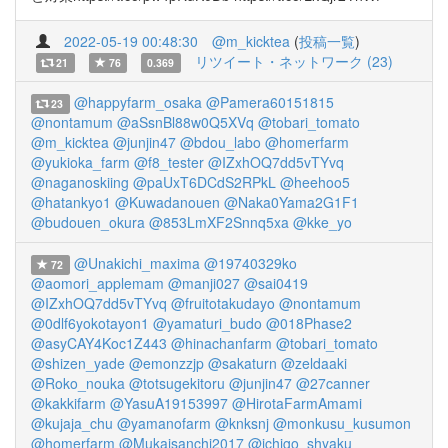
2022-05-19 00:48:30
@m_kicktea
(
投稿一覧
)
リツイート・ネットワーク (23)
21
76
0.369
@happyfarm_osaka
@Pamera60151815
23
@nontamum
@aSsnBl88w0Q5XVq
@tobari_tomato
@m_kicktea
@junjin47
@bdou_labo
@homerfarm
@yukioka_farm
@f8_tester
@IZxhOQ7dd5vTYvq
@naganoskiing
@paUxT6DCdS2RPkL
@heehoo5
@hatankyo1
@Kuwadanouen
@Naka0Yama2G1F1
@budouen_okura
@853LmXF2Snnq5xa
@kke_yo
@Unakichi_maxima
@19740329ko
72
@aomori_applemam
@manji027
@sai0419
@IZxhOQ7dd5vTYvq
@fruitotakudayo
@nontamum
@0dlf6yokotayon1
@yamaturi_budo
@018Phase2
@asyCAY4Koc1Z443
@hinachanfarm
@tobari_tomato
@shizen_yade
@emonzzjp
@sakaturn
@zeldaaki
@Roko_nouka
@totsugekitoru
@junjin47
@27canner
@kakkifarm
@YasuA19153997
@HirotaFarmAmami
@kujaja_chu
@yamanofarm
@knksnj
@monkusu_kusumon
@homerfarm
@Mukaisanchi2017
@ichigo_shyaku