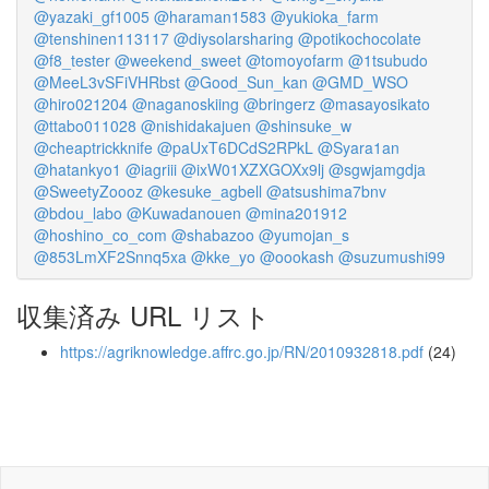
@yazaki_gf1005
@haraman1583
@yukioka_farm
@tenshinen113117
@diysolarsharing
@potikochocolate
@f8_tester
@weekend_sweet
@tomoyofarm
@1tsubudo
@MeeL3vSFiVHRbst
@Good_Sun_kan
@GMD_WSO
@hiro021204
@naganoskiing
@bringerz
@masayosikato
@ttabo011028
@nishidakajuen
@shinsuke_w
@cheaptrickknife
@paUxT6DCdS2RPkL
@Syara1an
@hatankyo1
@iagriii
@ixW01XZXGOXx9lj
@sgwjamgdja
@SweetyZoooz
@kesuke_agbell
@atsushima7bnv
@bdou_labo
@Kuwadanouen
@mina201912
@hoshino_co_com
@shabazoo
@yumojan_s
@853LmXF2Snnq5xa
@kke_yo
@oookash
@suzumushi99
収集済み URL リスト
https://agriknowledge.affrc.go.jp/RN/2010932818.pdf
(24)