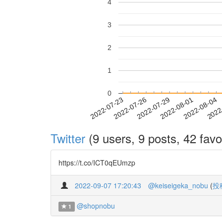
4
3
2
1
0
2022-07-29
2022-08-01
2022-08-04
2022
2022-07-23
2022-07-26
Twitter
(9 users, 9 posts, 42 favo
https://t.co/ICT0qEUmzp
2022-09-07 17:20:43
@keiseigeka_nobu
(
投
@shopnobu
1