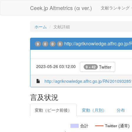
Ceek.jp Altmetrics (α ver.)
文献ランキング
ホーム
文献詳細
http://agriknowledge.affrc.go.j
9
0
0
0
2023-05-26 03:12:00
Twitter
9 + 42
http://agriknowledge.affrc.go.jp/RN/201093285
言及状況
変動（ピーク前後）
変動（月別）
分布
合計
Twitter (通常)