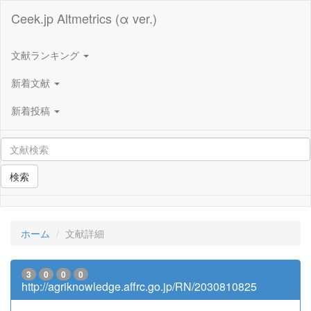
Ceek.jp Altmetrics (α ver.)
文献ランキング
新着文献
新着投稿
検索
ホーム
文献詳細
3
0
0
0
http://agriknowledge.affrc.go.jp/RN/2030810825