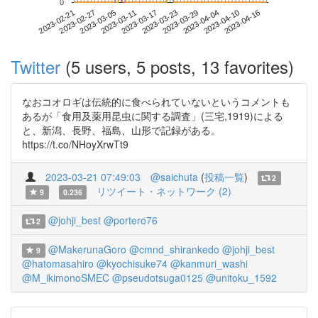
0
2023-04-10
2023-02-21
2023-03-11
2023-03-29
2023-04-16
2023-02-27
2023-03-17
2023-04-04
2023-03-05
2023-03-23
Twitter
(5 users, 5 posts, 13 favorites)
なおコオロギは伝統的に食べられていないというコメントも
あるが「食用及薬用昆虫に関する調査」(三宅,1919)による
と、新潟、長野、福島、山形で記録がある。
https://t.co/NHoyXrwTt9
2023-03-21 07:49:03
@saichuta
(
投稿一覧
)
2
リツイート・ネットワーク (2)
9
0.236
@johji_best
@portero76
2
@MakerunaGoro
@cmnd_shirankedo
@johji_best
9
@hatomasahiro
@kyochisuke74
@kanmuri_washi
@M_ikimonoSMEC
@pseudotsuga0125
@unitoku_1592