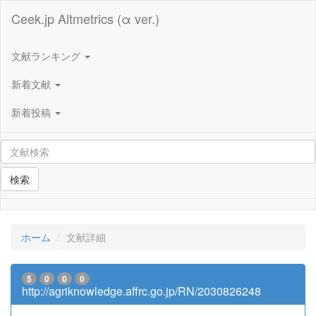
Ceek.jp Altmetrics (α ver.)
文献ランキング
新着文献
新着投稿
検索
ホーム
文献詳細
5
0
0
0
http://agriknowledge.affrc.go.jp/RN/2030826248