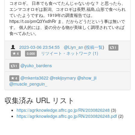
コオロギ。 日本でも食べてたんじゃないかな？ と思ったら、
エンマコオロギは新潟、コオロギは長野,福島,山形で食べられ
ていたようですね。1919年の調査報告では。
https://t.co/pmQ3YxdhRr ま、だからどうだという事は無いで
す。 個人的には、姿の分かる物が美味しく調理されていれば
食べてみたい。
2023-03-06 23:54:55
@Liyn_an
(
投稿一覧
)
1
リツイート・ネットワーク (1)
4
0.000
@yuko_bardens
1
@mkenta3622
@rekijoymary
@show_jii
4
@muscle_penguin_
収集済み URL リスト
https://agriknowledge.affrc.go.jp/RN/2030826248
(3)
https://agriknowledge.affrc.go.jp/RN/2030826248.pdf
(2)