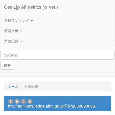
Ceek.jp Altmetrics (α ver.)
文献ランキング
新着文献
新着投稿
検索
ホーム
文献詳細
2
0
0
0
http://agriknowledge.affrc.go.jp/RN/2030890696