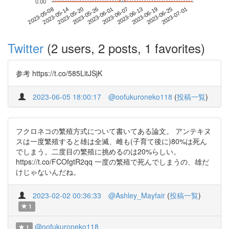
0.00
2023-06-25
2023-05-08
2023-05-26
2023-06-13
2023-07-01
2023-05-14
2023-06-01
2023-06-19
2023-05-20
2023-06-07
Twitter
(2 users, 2 posts, 1 favorites)
参考 https://t.co/585LitJSjK
2023-06-05 18:00:17
@oofukuroneko118
(
投稿一覧
)
フクロネコの繁殖方式について書いてある論文。 アンテキヌ
スは一度繁殖すると雄は全滅、雌も(子育て後に)80%は死ん
でしまう。二度目の繁殖に挑めるのは20%らしい。
https://t.co/FCOfgtR2qq 一度の繁殖で死んでしまうの、雄だ
けじゃないんだね。
2023-02-02 00:36:33
@Ashley_Mayfair
(
投稿一覧
)
1
@oofukuroneko118
1